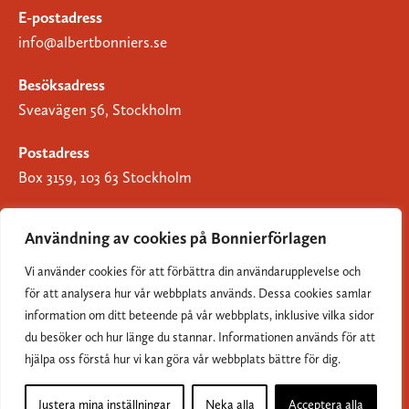
E-postadress
info@albertbonniers.se
Besöksadress
Sveavägen 56, Stockholm
Postadress
Box 3159, 103 63 Stockholm
Användning av cookies på Bonnierförlagen
Vi använder cookies för att förbättra din användarupplevelse och
Om Bonnierförlagen
för att analysera hur vår webbplats används. Dessa cookies samlar
Cookies
information om ditt beteende på vår webbplats, inklusive vilka sidor
du besöker och hur länge du stannar. Informationen används för att
Integritetspolicy
hjälpa oss förstå hur vi kan göra vår webbplats bättre för dig.
Justera mina inställningar
Neka alla
Acceptera alla