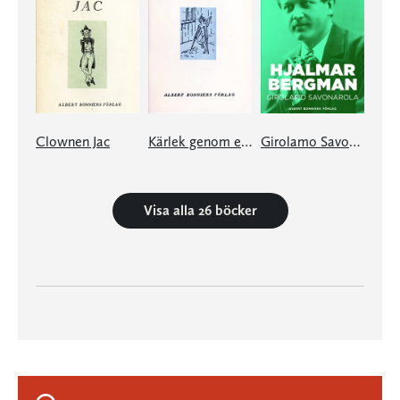
Clownen Jac
Kärlek genom ett fönster och andra berättelser
Girolamo Savonarola
Visa alla 26 böcker