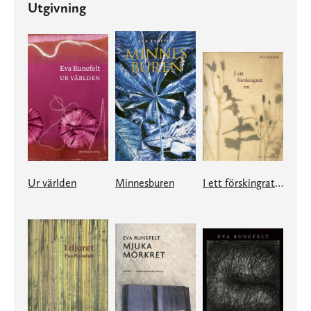
Utgivning
Ur världen
Minnesburen
I ett förskingrat nu