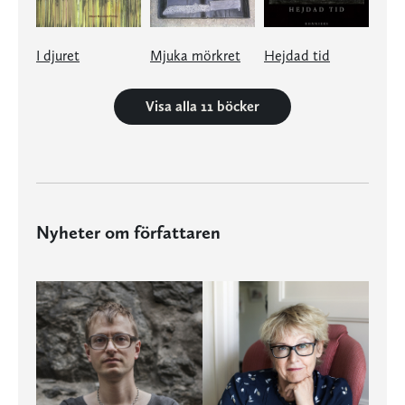
I djuret
Mjuka mörkret
Hejdad tid
Visa alla 11 böcker
Nyheter om författaren