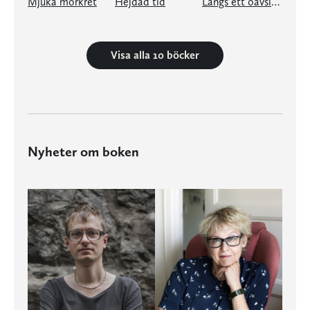
Mjuka mörkret
Hejdad tid
Längs ett oavslutat ögonblick
Visa alla 10 böcker
Nyheter om boken