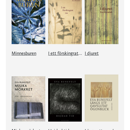
Minnesburen
I ett förskingrat nu
I djuret