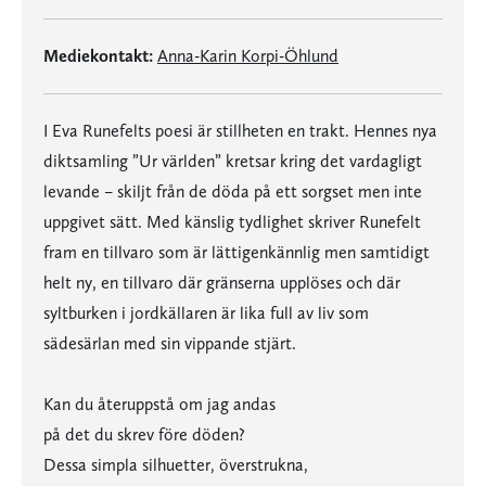
Mediekontakt:
Anna-Karin Korpi-Öhlund
I Eva Runefelts poesi är stillheten en trakt. Hennes nya
diktsamling ”Ur världen” kretsar kring det vardagligt
levande – skiljt från de döda på ett sorgset men inte
uppgivet sätt. Med känslig tydlighet skriver Runefelt
fram en tillvaro som är lättigenkännlig men samtidigt
helt ny, en tillvaro där gränserna upplöses och där
syltburken i jordkällaren är lika full av liv som
sädesärlan med sin vippande stjärt.
Kan du återuppstå om jag andas
på det du skrev före döden?
Dessa simpla silhuetter, överstrukna,