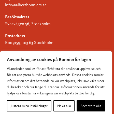
info@albertbonniers.se
Besöksadress
Sveavägen 56, Stockholm
Postadress
Box 3159, 103 63 Stockholm
Användning av cookies på Bonnierförlagen
Vi använder cookies för att förbättra din användarupplevelse och
Om Bonnierförlagen
för att analysera hur vår webbplats används. Dessa cookies samlar
Cookies
information om ditt beteende på vår webbplats, inklusive vilka sidor
du besöker och hur länge du stannar. Informationen används för att
Integritetspolicy
hjälpa oss förstå hur vi kan göra vår webbplats bättre för dig.
Justera mina inställningar
Neka alla
Acceptera alla