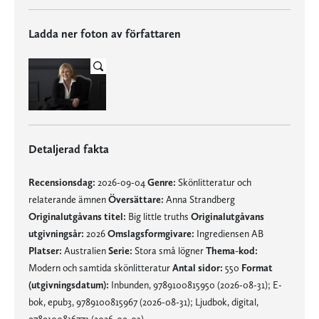
Ladda ner foton av författaren
Detaljerad fakta
Recensionsdag:
2026-09-04
Genre:
Skönlitteratur och
relaterande ämnen
Översättare:
Anna Strandberg
Originalutgåvans titel:
Big little truths
Originalutgåvans
utgivningsår:
2026
Omslagsformgivare:
Ingrediensen AB
Platser:
Australien
Serie:
Stora små lögner
Thema-kod:
Modern och samtida skönlitteratur
Antal sidor:
550
Format
(utgivningsdatum):
Inbunden, 9789100815950 (2026-08-31); E-
bok, epub3, 9789100815967 (2026-08-31); Ljudbok, digital,
9789100816773 (2026-09-03)