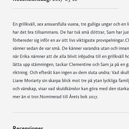
En grillkväll, sex ansvarsfulla vuxna, tre gulliga ungar och e
har det bra tillsammans. De har två små döttrar, Sam har jus
förbereder sig inför en av sitt livs viktigaste provspelningar
vänner sedan de var små. De känner varandra utan och innan
när Erika nämner att de alla blivit inbjudna till en grillkväl
lätta upp stämningen, tackar Clementine och Sam ja på en gån
riktning. Och efteråt kan ingen av dem sluta undra: Vad skull
Liane Moriarty sin skarpa blick mot tre på ytan lyckliga fami
och vänskap, visar vad skuldkänslor kan göra med den starkast
mer än vi tror.Nominerad till Årets bok 2017.
Recensioner