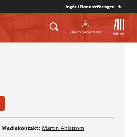
Ingår i Bonnierförlagen
Beställ recensionsexemplar
Meny
Mediekontakt:
Martin Ahlström