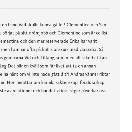
n liten hund.Vad skulle kunna gå fel? Clementine och Sam
t börjat på sitt drömjobb och Clementine som är cellist
.Clementine och den mer reserverade Erika har varit
 men hamnar ofta på kollisionskurs med varandra. Så
l hos grannarna Vid och Tiffany, som med all säkerhet kan
g.Det blir en kväll som får livet att ta en annan
e ha hänt om vi inte hade gått dit?I Andras vänner riktar
ljer. Hon berättar om kärlek, säktenskap, föräldraskap
e av relationer och hur det vi inte säger påverkar oss