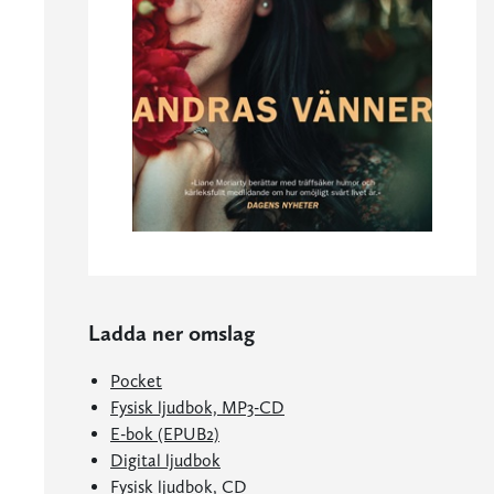
Ladda ner omslag
Pocket
Fysisk ljudbok, MP3-CD
E-bok (EPUB2)
Digital ljudbok
Fysisk ljudbok, CD