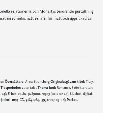
tionella relationerna och Moriartys berörande gestaltning
terat en sömnlös natt senare, för matt och uppslukad av
te i allvaret som är grunden för romanen."
plats."
örkaste hemligheter och ändå behålla en lättsam och underhållande ton.”
mnen
Översättare:
Anna Strandberg
Originalutgåvans titel:
Truly,
n
Tidsperioder:
2010-talet
Thema-kod:
Romance, Skönlitteratur:
4); E-bok, epub2, 9789100170943 (2017-02-24); Ljudbok, digital,
 Ljudbok, mp3-CD, 9789176471395 (2017-03-02); Pocket,