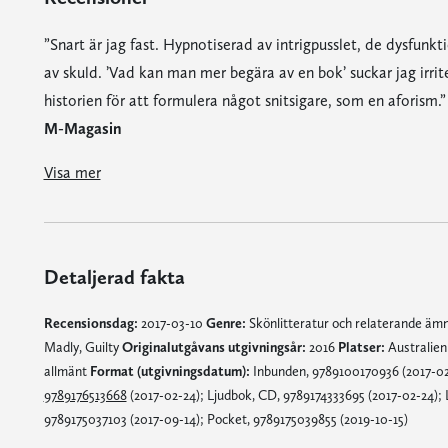
”Snart är jag fast. Hypnotiserad av intrigpusslet, de dysfunk
av skuld. ’Vad kan man mer begära av en bok’ suckar jag irri
historien för att formulera något snitsigare, som en aforism.”
M-Magasin
”Snart är jag fast. Hypnotiserad av intrigpusslet, de dysfunktionella relationerna och Moriartys berörande gestaltning av skuld. ’Vad kan man mer begära av en bok’ suckar jag irriterat en sömnlös natt senare, för matt och uppslukad av historien för att formulera något snitsigare, som en aforism.”
Den är en spännande och drivet hopkommen historia kring ett relationstema om vänskapens och kärlekens villkor, men mest och framför allt om skuld. [...] Liane Moriarty skriver läsvänligt och humoristiskt, och hon går i land med det utan att tappa det fotfäs
En välskriven och suggestivt drivande stil följer hela berättelsen, och avslöjar vad som kan finnas under en välpolerad yta, där alla underströmmar effektivt hålls på 
"Liane Moriarty lyckas med det där som få författare klarar av … att skriva en roman där hon utforskar våra djupaste skuldkänslor och m
Visa mer
Detaljerad fakta
Recensionsdag:
2017-03-10
Genre:
Skönlitteratur och relaterande ä
Madly, Guilty
Originalutgåvans utgivningsår:
2016
Platser:
Australie
allmänt
Format (utgivningsdatum):
Inbunden, 9789100170936 (2017-02-2
9789176513668
(2017-02-24); Ljudbok, CD, 9789174333695 (2017-02-24);
9789175037103 (2017-09-14); Pocket, 9789175039855 (2019-10-15)