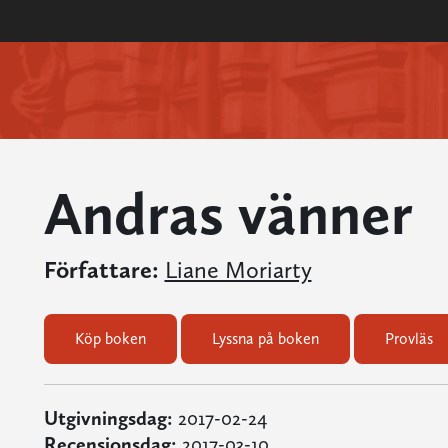
Andras vänner
Författare:
Liane Moriarty
Köp boken
Lyssna på boken
Provläs
Utgivningsdag:
2017-02-24
Recensionsdag:
2017-03-10