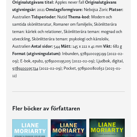
Originalutgåvans titel:
Apples never fall
Originalutgåvans
utgivningsår:
2021
Omslagsformgivare:
Nebojsa Zoric
Platser:
Australien
Tidsperioder:
Nutid
Thema-kod:
Modern och
samtida skönlitteratur, Romaner om familjeliv, Skönlitterära
teman: kärlek och relationer, Skönlitterära teman: mognad och
utveckling, Skönlitterära teman: psykologi och känsloliv,
Australien
Antal sidor:
544
Mått:
145 x 222 x 41 mm
Vikt:
682 g
Format (utgivningsdatum):
Inbunden, 9789100195199 (2022-02-
09); E-bok, epub2, 9789100195205 (2022-02-09); Ljudbok, digital,
9789100195724
(2022-02-09); Pocket, 9789100801632 (2023-01-
12)
Fler böcker av författaren