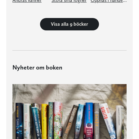
Andras vänner
Stora små lögner
Öppnas i händelse av min död
Visa alla 9 böcker
Nyheter om boken