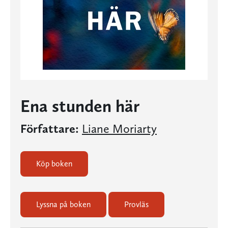
Ena stunden här
Författare:
Liane Moriarty
Köp boken
Lyssna på boken
Provläs