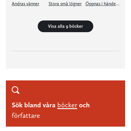
Andras vänner
Stora små lögner
Öppnas i händelse av min död
Visa alla 9 böcker
Sök bland våra
böcker
och
författare