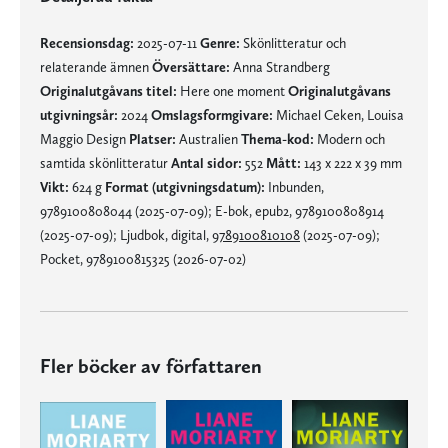
Recensionsdag:
2025-07-11
Genre:
Skönlitteratur och
relaterande ämnen
Översättare:
Anna Strandberg
Originalutgåvans titel:
Here one moment
Originalutgåvans
utgivningsår:
2024
Omslagsformgivare:
Michael Ceken, Louisa
Maggio Design
Platser:
Australien
Thema-kod:
Modern och
samtida skönlitteratur
Antal sidor:
552
Mått:
143 x 222 x 39 mm
Vikt:
624 g
Format (utgivningsdatum):
Inbunden,
9789100808044 (2025-07-09); E-bok, epub2, 9789100808914
(2025-07-09); Ljudbok, digital,
9789100810108
(2025-07-09);
Pocket, 9789100815325 (2026-07-02)
Fler böcker av författaren