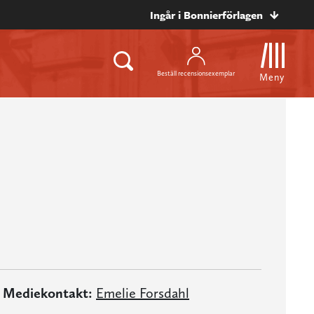
Ingår i Bonnierförlagen
Beställ recensionsexemplar
Meny
Mediekontakt:
Emelie Forsdahl