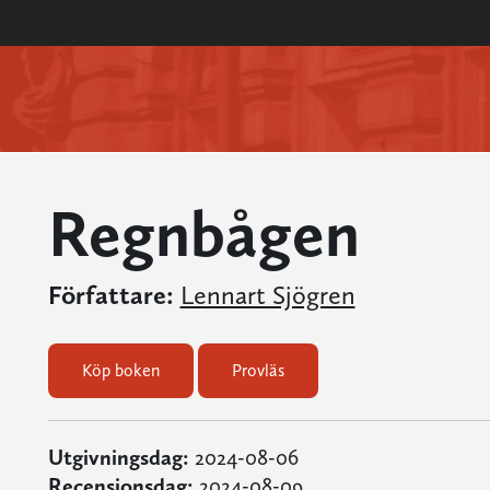
Regnbågen
Författare:
Lennart Sjögren
Köp boken
Provläs
Utgivningsdag:
2024-08-06
Recensionsdag:
2024-08-09