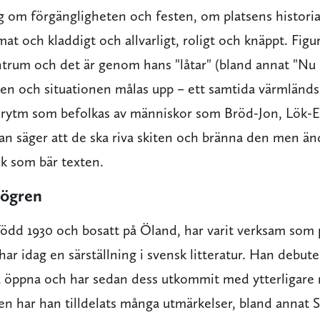
 om förgängligheten och festen, om platsens histori
mat och kladdigt och allvarligt, roligt och knäppt. Fi
trum och det är genom hans "låtar" (bland annat "Nu så
sen och situationen målas upp – ett samtida värmländ
 rytm som befolkas av människor som Bröd-Jon, Lök
an säger att de ska riva skiten och bränna den men än
ick som bär texten.
jögren
född 1930 och bosatt på Öland, har varit verksam som 
har idag en särställning i svensk litteratur. Han debut
 öppna och har sedan dess utkommit med ytterligare n
n har han tilldelats många utmärkelser, bland annat 