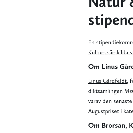
Natur 
stipen
En stipendiekommit
Kulturs särskilda
Om Linus Gård
Linus Gårdfeldt
, 
diktsamlingen
Men
varav den senaste
Augustpriset i kat
Om Brorsan, K