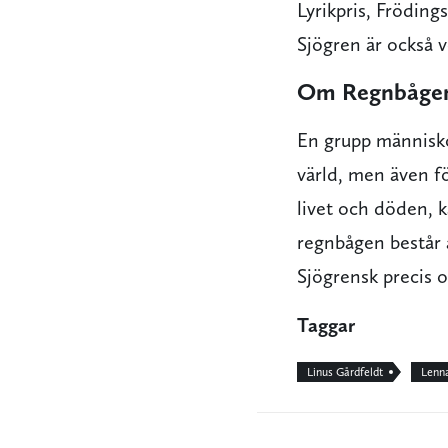
Lyrikpris, Fröding
Sjögren är också
Om Regnbåge
En grupp människor
värld, men även fö
livet och döden, k
regnbågen består a
Sjögrensk precis 
Taggar
Linus Gårdfeldt
Lenna