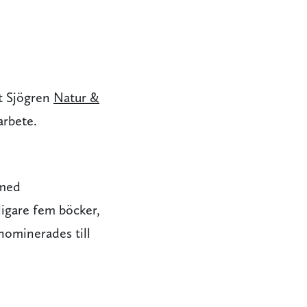
t Sjögren
Natur &
arbete.
 med
ligare fem böcker,
ominerades till