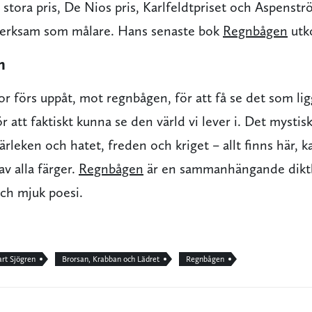
s stora pris, De Nios pris, Karlfeldtpriset och Aspenst
 verksam som målare. Hans senaste bok
Regnbågen
utko
n
 förs uppåt, mot regnbågen, för att få se det som lig
r att faktiskt kunna se den värld vi lever i. Det mystisk
ärleken och hatet, freden och kriget – allt finns här, 
v alla färger.
Regnbågen
är en sammanhängande diktb
och mjuk poesi.
rt Sjögren
Brorsan, Krabban och Lädret
Regnbågen