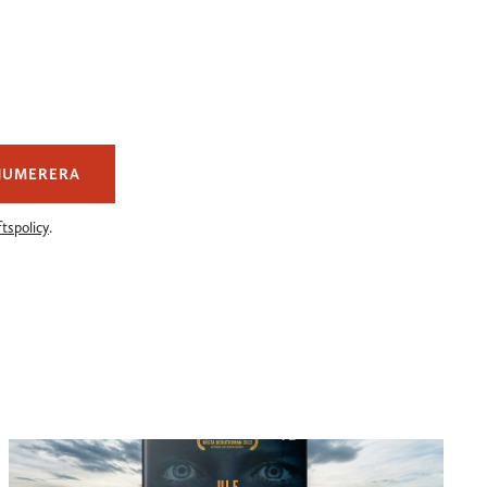
NUMERERA
tspolicy
.