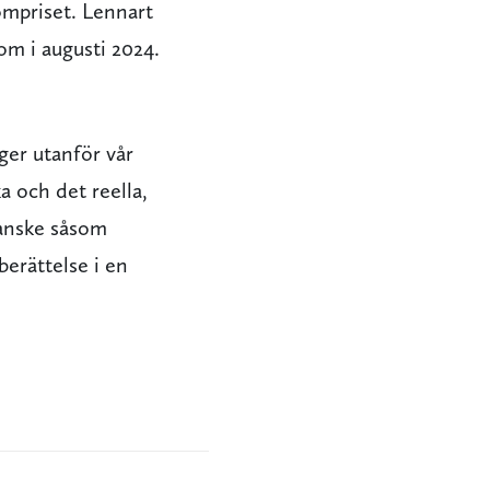
römpriset. Lennart
m i augusti 2024.
ger utanför vår
a och det reella,
kanske såsom
erättelse i en