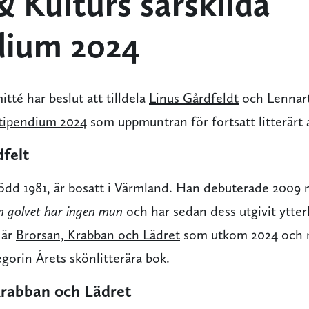
& Kulturs särskilda
dium 2024
té har beslut att tilldela
Linus Gårdfeldt
och Lennar
 stipendium 2024
som uppmuntran för fortsatt litterärt 
felt
född 1981, är bosatt i Värmland. Han debuterade 2009
 golvet har ingen mun
och har sedan dess utgivit ytter
 är
Brorsan, Krabban och Lädret
som utkom 2024 och n
egorin Årets skönlitterära bok.
rabban och Lädret