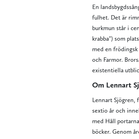
En landsbygdssång
fulhet. Det är rim
burkmun står i cen
krabba") som plat
med en frödingsk
och Farmor. Brors
existentiella utbl
Om Lennart S
Lennart Sjögren, 
sextio år och inne
med Håll portarna
böcker. Genom åre