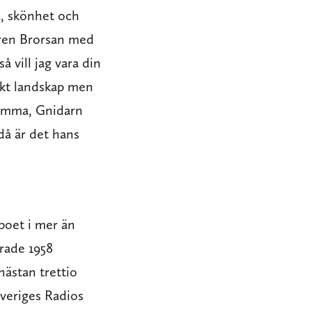
a, skönhet och
guren Brorsan med
 vill jag vara din
skt landskap men
-Emma, Gnidarn
då är det hans
poet i mer än
erade 1958
ästan trettio
Sveriges Radios