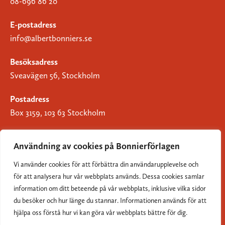
08-696 86 20
E-postadress
info@albertbonniers.se
Besöksadress
Sveavägen 56, Stockholm
Postadress
Box 3159, 103 63 Stockholm
Användning av cookies på Bonnierförlagen
Vi använder cookies för att förbättra din användarupplevelse och
Om Bonnierförlagen
för att analysera hur vår webbplats används. Dessa cookies samlar
Cookies
information om ditt beteende på vår webbplats, inklusive vilka sidor
du besöker och hur länge du stannar. Informationen används för att
Integritetspolicy
hjälpa oss förstå hur vi kan göra vår webbplats bättre för dig.