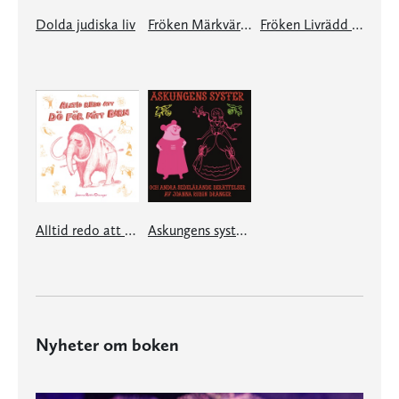
Dolda judiska liv
Fröken Märkvärdig och karriären
Fröken Livrädd & Kärleken
Alltid redo att dö för mitt barn!
Askungens syster & andra sedelärande berättelser
Nyheter om boken