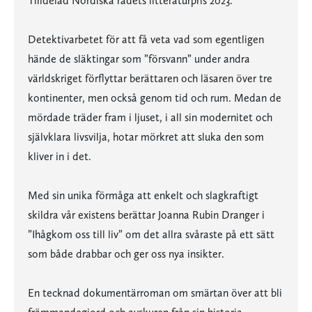
Tilldelad Nordiska rådets litteraturpris 2023.
Detektivarbetet för att få veta vad som egentligen
hände de släktingar som ”försvann” under andra
världskriget förflyttar berättaren och läsaren över tre
kontinenter, men också genom tid och rum. Medan de
mördade träder fram i ljuset, i all sin modernitet och
självklara livsvilja, hotar mörkret att sluka den som
kliver in i det.
Med sin unika förmåga att enkelt och slagkraftigt
skildra vår existens berättar Joanna Rubin Dranger i
”Ihågkom oss till liv” om det allra svåraste på ett sätt
som både drabbar och ger oss nya insikter.
En tecknad dokumentärroman om smärtan över att bli