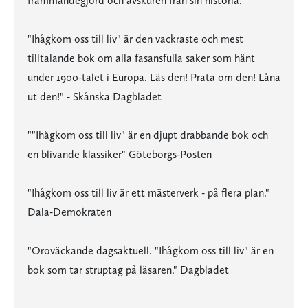
främmandegjord och avskuren från sin historia.
"Ihågkom oss till liv" är den vackraste och mest
tilltalande bok om alla fasansfulla saker som hänt
under 1900-talet i Europa. Läs den! Prata om den! Låna
ut den!" - Skånska Dagbladet
""Ihågkom oss till liv" är en djupt drabbande bok och
en blivande klassiker" Göteborgs-Posten
"Ihågkom oss till liv är ett mästerverk - på flera plan."
Dala-Demokraten
"Oroväckande dagsaktuell. "Ihågkom oss till liv" är en
bok som tar struptag på läsaren." Dagbladet