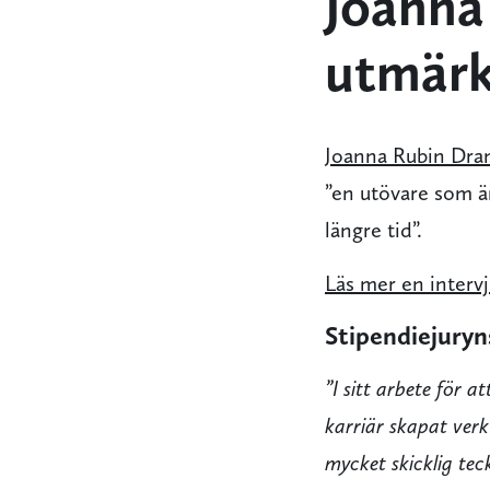
Joanna
utmärk
Joanna Rubin Dra
”en utövare som ä
längre tid”.
Läs mer en interv
Stipendiejuryn
”I sitt arbete för 
karriär skapat verk
mycket skicklig te