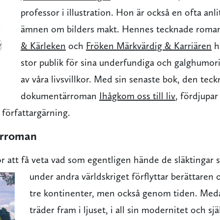
professor i illustration. Hon är också en ofta anli
ämnen om bilders makt. Hennes tecknade roma
& Kärleken
och
Fröken Märkvärdig & Karriären
ha
stor publik för sina underfundiga och galghumoris
av våra livsvillkor. Med sin senaste bok, den tec
dokumentärroman
Ihågkom oss till liv
, fördjupa
 författargärning.
rroman
ör att få veta vad som egentligen hände de släktingar
under andra världskriget förflyttar
berättaren 
tre kontinenter, men också genom tiden. Me
träder fram i ljuset, i all sin modernitet och själ