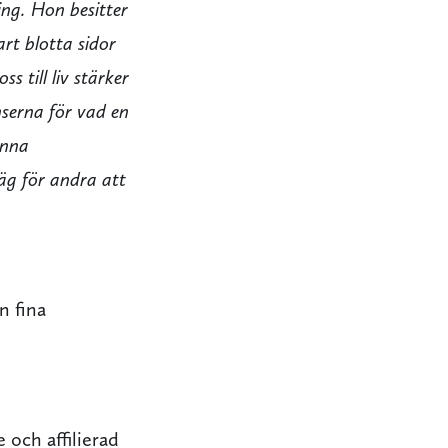
ing. Hon besitter
rt blotta sidor
s till liv stärker
serna för vad en
anna
äg för andra att
n fina
 och affilierad