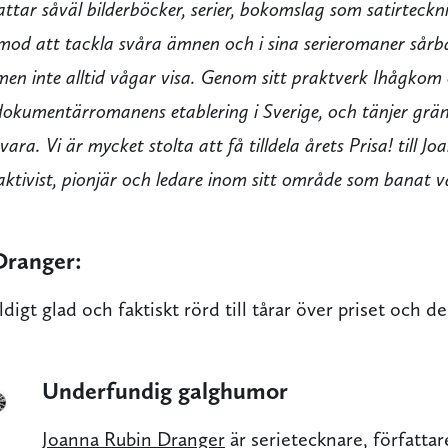
tar såväl bilderböcker, serier, bokomslag som satirteckn
mod att tackla svåra ämnen och i sina serieromaner sårba
men inte alltid vågar visa. Genom sitt praktverk Ihågkom os
okumentärromanens etablering i Sverige, och tänjer grän
vara. Vi är mycket stolta att få tilldela årets Prisa! till Jo
aktivist, pionjär och ledare inom sitt område som banat v
Dranger:
ldigt glad och faktiskt rörd till tårar över priset och de
Underfundig galghumor
Joanna Rubin Dranger
är serietecknare, författare