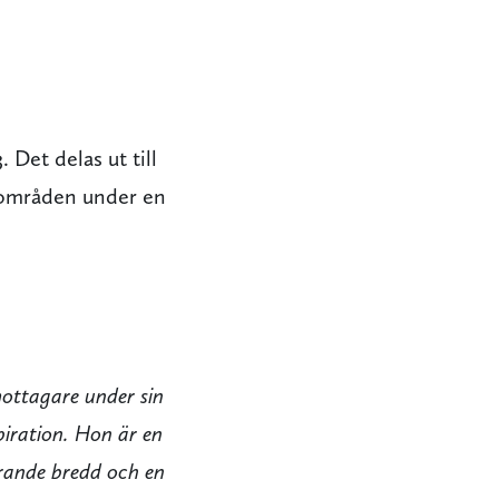
3
. Det delas ut till
sområden under en
mottagare under sin
spiration. Hon är en
erande bredd och en