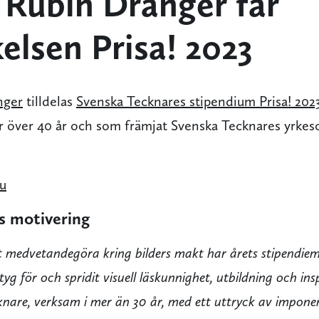
 Rubin Dranger får
elsen Prisa! 2023
nger
tilldelas
Svenska Tecknares stipendium Prisa! 202
r över 40 år och som främjat Svenska Tecknares yrke
ju
s motivering
att medvetandegöra kring bilders makt har årets stipendie
tyg för och spridit visuell läskunnighet, utbildning och in
cknare, verksam i mer än 30 år, med ett uttryck av impon