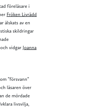
tad föreläsare i
ner
Fröken Livrädd
r älskats av en
tiska skildringar
knade
r och vidgar
Joanna
 som ”försvann”
och läsaren över
dan de mördade
vklara livsvilja,