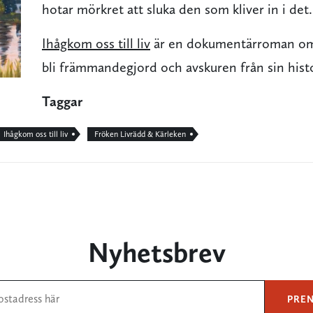
hotar mörkret att sluka den som kliver in i det.
Ihågkom oss till liv
är en dokumentärroman om 
bli främmandegjord och avskuren från sin histo
Taggar
Ihågkom oss till liv
Fröken Livrädd & Kärleken
Nyhetsbrev
PRE