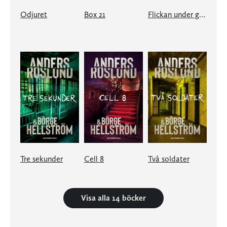
Odjuret
Box 21
Flickan under gatan
Tre sekunder
Cell 8
Två soldater
Visa alla 14 böcker