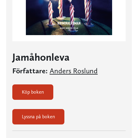
Jamåhonleva
Författare:
Anders Roslund
Köp boken
Lyssna på boken