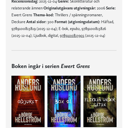
Recensionsdag:
2025-12-04
Genre:
Skönlitteratur och
relaterande ämnen
Originalutgåvans utgivningsår:
2006
Serie:
Ewert Grens
Thema-kod:
Thrillers / spänningsromaner,
Deckare
Antal sidor:
300
Format (utgivningsdatum):
Häftad,
9789100813819 (2025-12-04); E-bok, epub2, 9789100813826
(2025-12-04); Ljudbok, digital,
9789100813901
(2025-12-04)
Boken ingår i serien
Ewert Grens