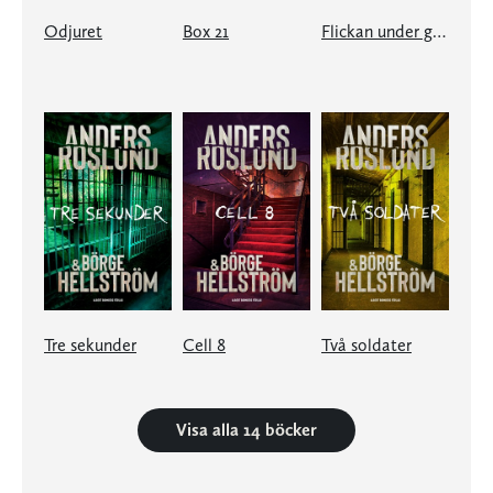
Odjuret
Box 21
Flickan under gatan
Tre sekunder
Cell 8
Två soldater
Visa alla 14 böcker