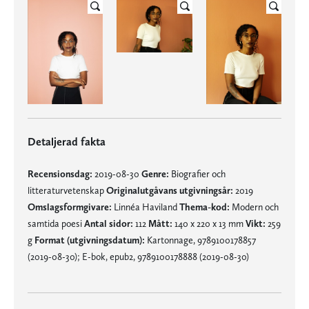
Detaljerad fakta
Recensionsdag:
2019-08-30
Genre:
Biografier och
litteraturvetenskap
Originalutgåvans utgivningsår:
2019
Omslagsformgivare:
Linnéa Haviland
Thema-kod:
Modern och
samtida poesi
Antal sidor:
112
Mått:
140 x 220 x 13 mm
Vikt:
259
g
Format (utgivningsdatum):
Kartonnage, 9789100178857
(2019-08-30); E-bok, epub2, 9789100178888 (2019-08-30)