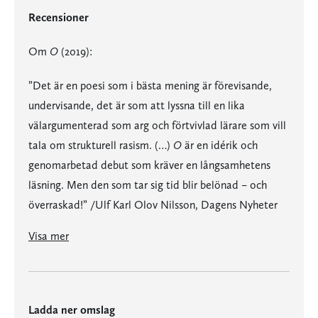
Recensioner
Om
O
(2019):
”Det är en poesi som i bästa mening är förevisande,
undervisande, det är som att lyssna till en lika
välargumenterad som arg och förtvivlad lärare som vill
tala om strukturell rasism. (…)
O
är en idérik och
genomarbetad debut som kräver en långsamhetens
läsning. Men den som tar sig tid blir belönad – och
överraskad!” /Ulf Karl Olov Nilsson, Dagens Nyheter
”Det är en poesi som i bästa mening är förevisande, undervisande, det är som att lyssna till en lika välargumenterad som arg och förtvivlad lärare som vill tala om strukturell rasism. (…)
är en idérik och genomarbetad debut som kräver en långsamhetens läsning. Men den som tar sig tid blir belönad – och överraskad!” /Ulf Karl Olov Nilsson, Dagens Nyheter
”… jag är övertygad om att en oerhört lovande poet sett dagens ljus …” /Siziana Ravini, Göteborgs-Posten
”… med enkla medel och en suggestiv rytm [lyckas Kiros] åstadkomma en storartad meningsspridning som lockar till och fördjupas vid omläsning.” /Petter Lindgren, Aftonbladet
”… det är roligt att läsa, den formella mångfalden känns munter, frisk och arg.” /Lars Hermansson, Kulturnytt, Sveriges Radio
”… en både referenstät och gränsöverskridande diktsamling, lika intellektuell som lekfull.” /Sebastian Lönnlöv, Svenska Dagbladet
Visa mer
Ladda ner omslag