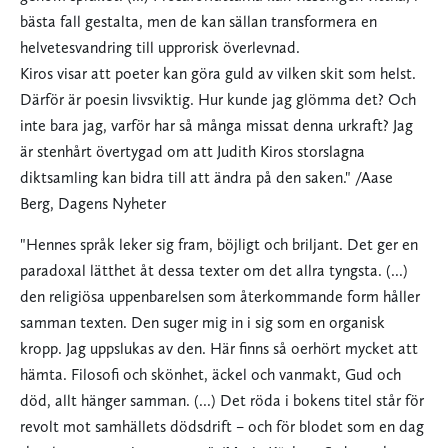
bästa fall gestalta, men de kan sällan transformera en
helvetesvandring till upprorisk överlevnad.
Kiros visar att poeter kan göra guld av vilken skit som helst.
Därför är poesin livsviktig. Hur kunde jag glömma det? Och
inte bara jag, varför har så många missat denna urkraft? Jag
är stenhårt övertygad om att Judith Kiros storslagna
diktsamling kan bidra till att ändra på den saken." /Aase
Berg, Dagens Nyheter
"Hennes språk leker sig fram, böjligt och briljant. Det ger en
paradoxal lätthet åt dessa texter om det allra tyngsta. (...)
den religiösa uppenbarelsen som återkommande form håller
samman texten. Den suger mig in i sig som en organisk
kropp. Jag uppslukas av den. Här finns så oerhört mycket att
hämta. Filosofi och skönhet, äckel och vanmakt, Gud och
död, allt hänger samman. (...) Det röda i bokens titel står för
revolt mot samhällets dödsdrift – och för blodet som en dag