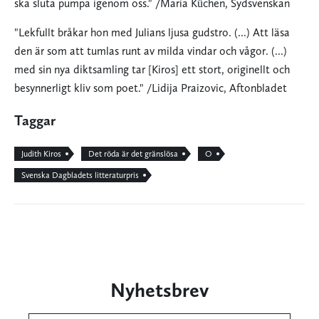
ska sluta pumpa igenom oss." /Maria Küchen, Sydsvenskan
"Lekfullt bråkar hon med Julians ljusa gudstro. (...) Att läsa
den är som att tumlas runt av milda vindar och vågor. (...)
med sin nya diktsamling tar [Kiros] ett stort, originellt och
besynnerligt kliv som poet." /Lidija Praizovic, Aftonbladet
Taggar
Judith Kiros
Det röda är det gränslösa
O
Svenska Dagbladets litteraturpris
Nyhetsbrev