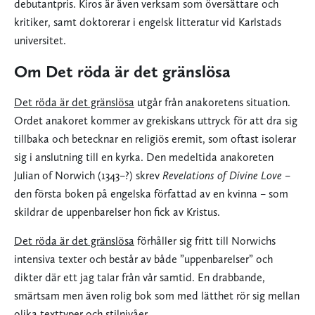
debutantpris. Kiros är även verksam som översättare och
kritiker, samt doktorerar i engelsk litteratur vid Karlstads
universitet.
Om Det röda är det gränslösa
Det röda är det gränslösa
utgår från anakoretens situation.
Ordet anakoret kommer av grekiskans uttryck för att dra sig
tillbaka och betecknar en religiös eremit, som oftast isolerar
sig i anslutning till en kyrka. Den medeltida anakoreten
Julian of Norwich (1343–?) skrev
Revelations of Divine Love
–
den första boken på engelska författad av en kvinna – som
skildrar de uppenbarelser hon fick av Kristus.
Det röda är det gränslösa
förhåller sig fritt till Norwichs
intensiva texter och består av både ”uppenbarelser” och
dikter där ett jag talar från vår samtid. En drabbande,
smärtsam men även rolig bok som med lätthet rör sig mellan
olika texttyper och stilnivåer.