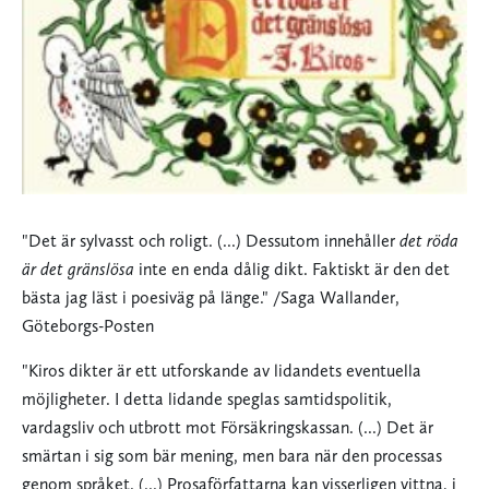
"Det är sylvasst och roligt. (...) Dessutom innehåller
det röda
är det gränslösa
inte en enda dålig dikt. Faktiskt är den det
bästa jag läst i poesiväg på länge." /Saga Wallander,
Göteborgs-Posten
"Kiros dikter är ett utforskande av lidandets eventuella
möjligheter. I detta lidande speglas samtidspolitik,
vardagsliv och utbrott mot Försäkringskassan. (...) Det är
smärtan i sig som bär mening, men bara när den processas
genom språket. (...) Prosaförfattarna kan visserligen vittna, i