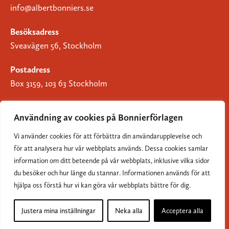
info@albertbonniers.se
Besöksadress
Sveavägen 56, Stockholm
Postadress
Box 3159, 103 63 Stockholm
Användning av cookies på Bonnierförlagen
Vi använder cookies för att förbättra din användarupplevelse och
Om Bonnierförlagen
för att analysera hur vår webbplats används. Dessa cookies samlar
Cookies
information om ditt beteende på vår webbplats, inklusive vilka sidor
du besöker och hur länge du stannar. Informationen används för att
Integritetspolicy
hjälpa oss förstå hur vi kan göra vår webbplats bättre för dig.
Justera mina inställningar
Neka alla
Acceptera alla