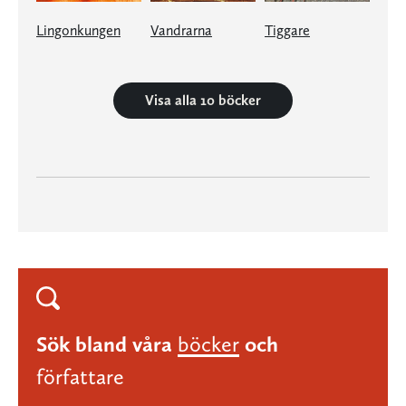
Lingonkungen
Vandrarna
Tiggare
Visa alla 10 böcker
Sök bland våra
böcker
och
författare