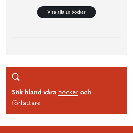
Visa alla 10 böcker
Sök bland våra
böcker
och
författare