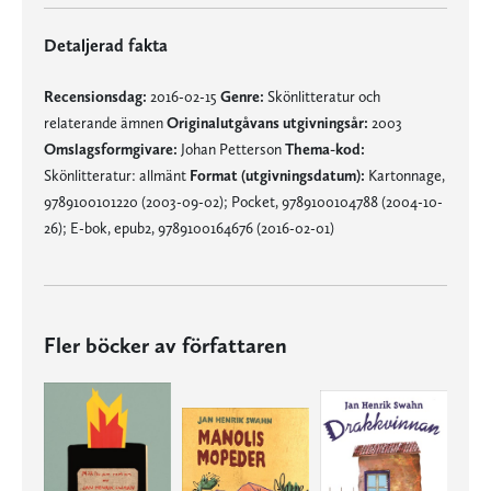
Detaljerad fakta
Recensionsdag:
2016-02-15
Genre:
Skönlitteratur och
relaterande ämnen
Originalutgåvans utgivningsår:
2003
Omslagsformgivare:
Johan Petterson
Thema-kod:
Skönlitteratur: allmänt
Format (utgivningsdatum):
Kartonnage,
9789100101220 (2003-09-02); Pocket, 9789100104788 (2004-10-
26); E-bok, epub2, 9789100164676 (2016-02-01)
Fler böcker av författaren