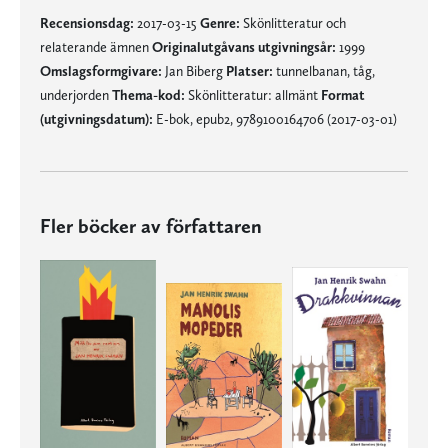
Recensionsdag:
2017-03-15
Genre:
Skönlitteratur och
relaterande ämnen
Originalutgåvans utgivningsår:
1999
Omslagsformgivare:
Jan Biberg
Platser:
tunnelbanan, tåg,
underjorden
Thema-kod:
Skönlitteratur: allmänt
Format
(utgivningsdatum):
E-bok, epub2, 9789100164706 (2017-03-01)
Fler böcker av författaren