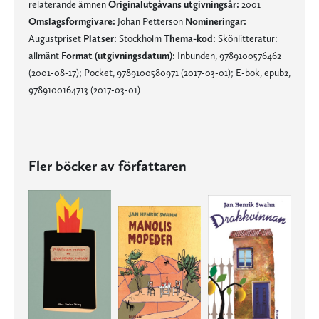
relaterande ämnen
Originalutgåvans utgivningsår:
2001
Omslagsformgivare:
Johan Petterson
Nomineringar:
Augustpriset
Platser:
Stockholm
Thema-kod:
Skönlitteratur:
allmänt
Format (utgivningsdatum):
Inbunden, 9789100576462
(2001-08-17); Pocket, 9789100580971 (2017-03-01); E-bok, epub2,
9789100164713 (2017-03-01)
Fler böcker av författaren