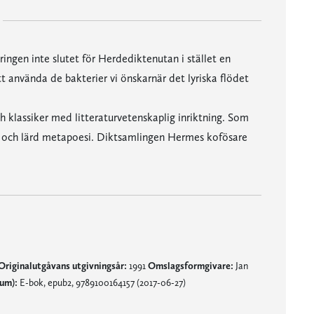
ringen inte slutet för Herdediktenutan i stället en
tt använda de bakterier vi önskarnär det lyriska flödet
ch klassiker med litteraturvetenskaplig inriktning. Som
ell och lärd metapoesi. Diktsamlingen Hermes kofösare
Originalutgåvans utgivningsår:
1991
Omslagsformgivare:
Jan
um):
E-bok, epub2, 9789100164157 (2017-06-27)