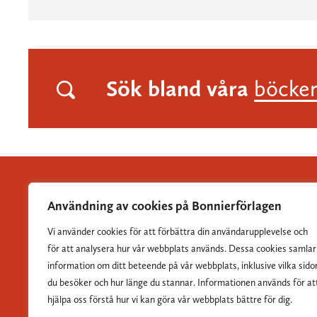
Sök bland våra
böcke
Användning av cookies på Bonnierförlagen
Vi använder cookies för att förbättra din användarupplevelse och
Albert Bonniers Förlag grundades 1837 och är Sveriges
för att analysera hur vår webbplats används. Dessa cookies samlar
största skönlitterära förlag.
information om ditt beteende på vår webbplats, inklusive vilka sido
du besöker och hur länge du stannar. Informationen används för at
hjälpa oss förstå hur vi kan göra vår webbplats bättre för dig.