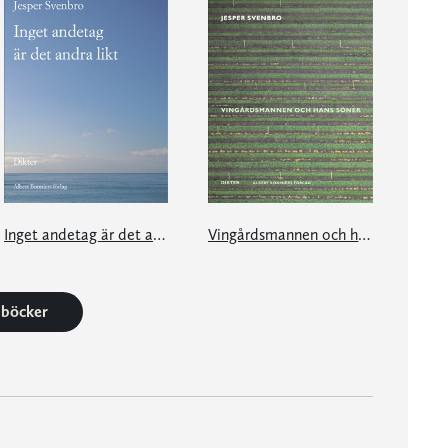
Inget andetag är det andra likt
Vingårdsmannen och hans söner
0 böcker