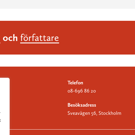
och
r
författare
Telefon
08-696 86 20
Besöksadress
Sveavägen 56, Stockholm
r
t