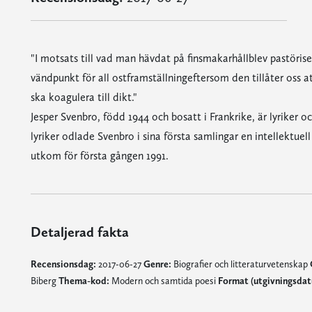
"I motsats till vad man hävdat på finsmakarhållblev pastörise
vändpunkt för all ostframställningeftersom den tillåter oss a
ska koagulera till dikt."
Jesper Svenbro, född 1944 och bosatt i Frankrike, är lyriker o
lyriker odlade Svenbro i sina första samlingar en intellektu
utkom för första gången 1991.
Detaljerad fakta
Recensionsdag:
2017-06-27
Genre:
Biografier och litteraturvetenskap
Biberg
Thema-kod:
Modern och samtida poesi
Format (utgivningsdat