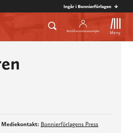
Ingår i Bonnierförlagen
Beställ recensionsexemplar
Meny
ren
Mediekontakt:
Bonnierförlagens Press