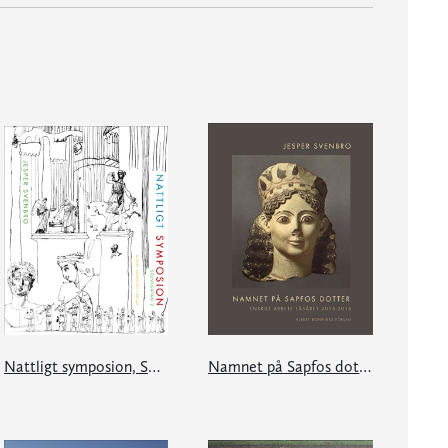
Nattligt symposion, Sölvegatan 2
Namnet på Sapfos dotter