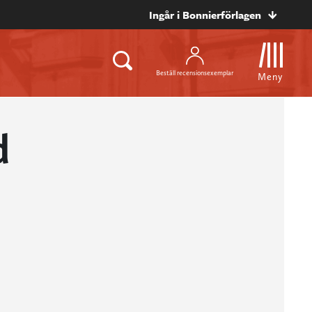
Ingår i Bonnierförlagen
Beställ recensionsexemplar
Meny
d