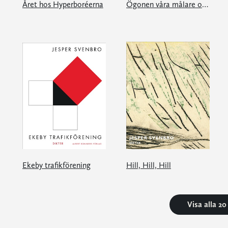
Året hos Hyperboréerna
Ögonen våra målare och andra tankeexperiment
Ekeby trafikförening
Hill, Hill, Hill
Visa alla 2