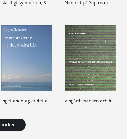
Nattligt symposion, Sölvegatan 2
Namnet på Sapfos dotter
Inget andetag är det andra likt
Vingårdsmannen och hans söner
0 böcker