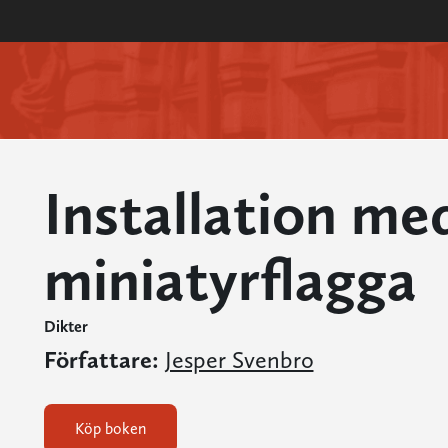
Installation me
miniatyrflagga
Dikter
Författare:
Jesper Svenbro
Köp boken