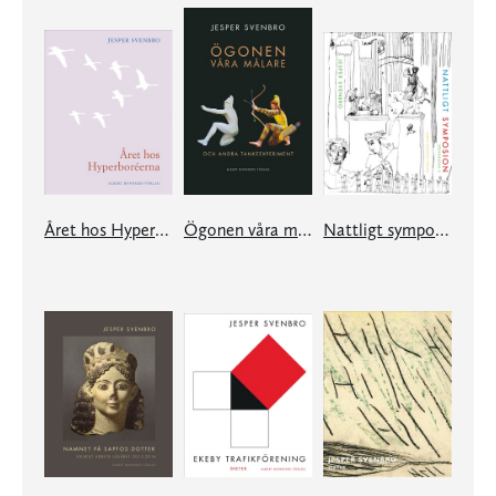
Året hos Hyperboréerna
Ögonen våra målare och andra tankeexperiment
Nattligt symposion, Sölvegatan 2