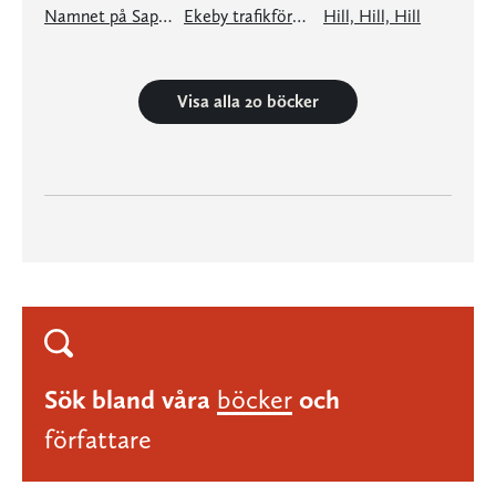
Namnet på Sapfos dotter
Ekeby trafikförening
Hill, Hill, Hill
Visa alla 20 böcker
Sök bland våra
böcker
och
författare