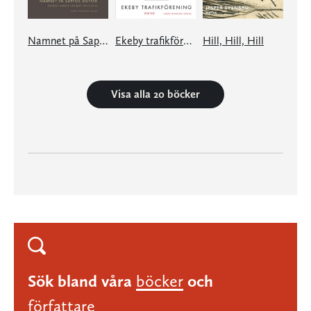
Namnet på Sapfos dotter
Ekeby trafikförening
Hill, Hill, Hill
Visa alla 20 böcker
Sök bland våra
böcker
och
författare