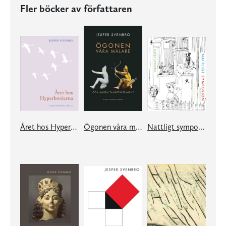
Fler böcker av författaren
Året hos Hyperboréerna
Ögonen våra målare och andra tankeexperiment
Nattligt symposion, Sölvegatan 2