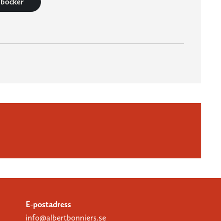
0 böcker
E-postadress
info@albertbonniers.se