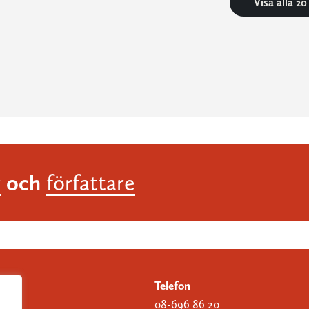
Visa alla 2
och
r
författare
Telefon
08-696 86 20