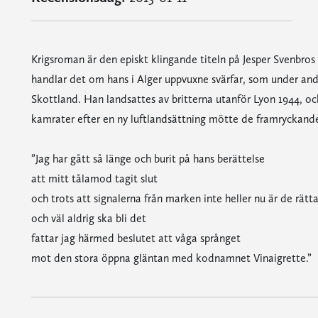
Krigsroman är den episkt klingande titeln på Jesper Svenbros n
handlar det om hans i Alger uppvuxne svärfar, som under andra
Skottland. Han landsattes av britterna utanför Lyon 1944, och
kamrater efter en ny luftlandsättning mötte de framryckand
”Jag har gått så länge och burit på hans berättelse
att mitt tålamod tagit slut
och trots att signalerna från marken inte heller nu är de rätt
och väl aldrig ska bli det
fattar jag härmed beslutet att våga språnget
mot den stora öppna gläntan med kodnamnet Vinaigrette.”