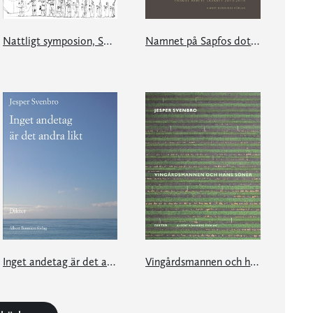
Nattligt symposion, Sölvegatan 2
Namnet på Sapfos dotter
Inget andetag är det andra likt
Vingårdsmannen och hans söner