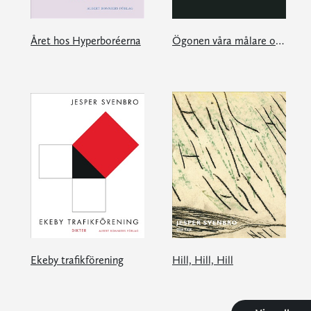
Året hos Hyperboréerna
Ögonen våra målare och andra tankeexperiment
Ekeby trafikförening
Hill, Hill, Hill