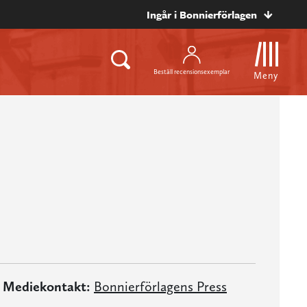
Ingår i Bonnierförlagen
Beställ recensionsexemplar
Meny
Mediekontakt:
Bonnierförlagens Press