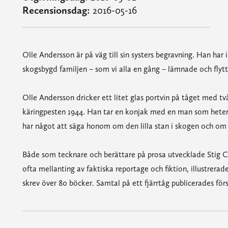
Recensionsdag:
2016-05-16
Olle Andersson är på väg till sin systers begravning. Han har 
skogsbygd familjen – som vi alla en gång – lämnade och flytt
Olle Andersson dricker ett litet glas portvin på tåget med tv
käringpesten 1944. Han tar en konjak med en man som heter E
har något att säga honom om den lilla stan i skogen och om d
Både som tecknare och berättare på prosa utvecklade Stig 
ofta mellanting av faktiska reportage och fiktion, illustrera
skrev över 80 böcker. Samtal på ett fjärrtåg publicerades för