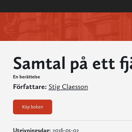
Samtal på ett fj
En berättelse
Författare:
Stig Claesson
Köp boken
Utgivningsdag:
2016-05-02