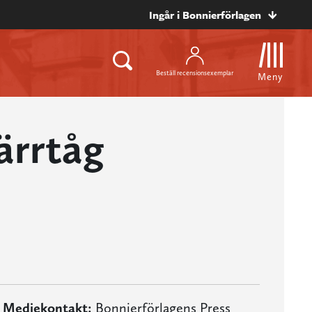
Ingår i Bonnierförlagen
Beställ recensionsexemplar
Meny
ärrtåg
Mediekontakt:
Bonnierförlagens Press