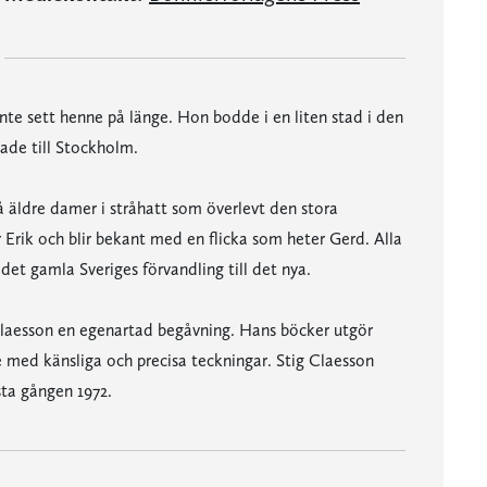
inte sett henne på länge. Hon bodde i en liten stad i den
ade till Stockholm.
å äldre damer i stråhatt som överlevt den stora
rik och blir bekant med en flicka som heter Gerd. Alla
et gamla Sveriges förvandling till det nya.
Claesson en egenartad begåvning. Hans böcker utgör
de med känsliga och precisa teckningar. Stig Claesson
sta gången 1972.