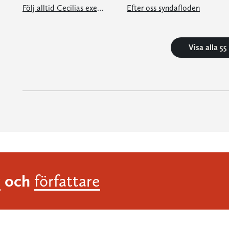
Följ alltid Cecilias exempel
Efter oss syndafloden
Visa alla 5
och
r
författare