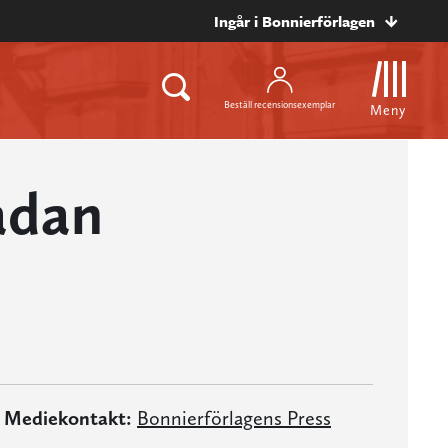
Ingår i Bonnierförlagen
Beställ recensionsexemplar
Meny
lådan
Mediekontakt:
Bonnierförlagens Press