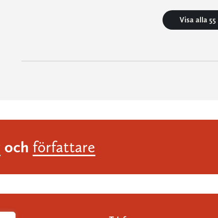
Visa alla 5
och
r
författare