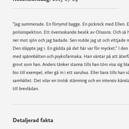
”Jag summerade. En förrymd bagge. En picknick med Ellen. En
polisinspektion. Ett överraskande besök av Olssons. Och så h
ner mot sjön och jag badade. Sen rodde jag ut och vittjade m
Den släppte jag i. En gädda på det här var för mycket.” I den
med spännbälten och psykofarmaka. Han väntar på att återfå s
grovt som han. Anders tänker stanna tills han törs visa sig bla
bio till exempel, eller gå in i ett varuhus. Eller bara tills han
samhället. Det vilar en trolsk stämning och en intensiv kän
till brevlådan.
Detaljerad fakta