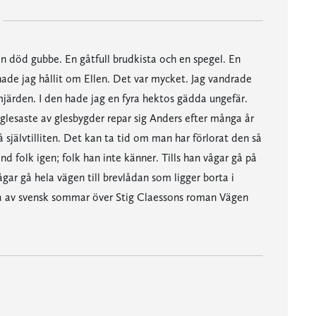
 död gubbe. En gåtfull brudkista och en spegel. En
ade jag hållit om Ellen. Det var mycket. Jag vandrade
järden. I den hade jag en fyra hektos gädda ungefär.
 glesaste av glesbygder repar sig Anders efter många år
jälvtilliten. Det kan ta tid om man har förlorat den så
nd folk igen; folk han inte känner. Tills han vågar gå på
 vågar gå hela vägen till brevlådan som ligger borta i
sla av svensk sommar över Stig Claessons roman Vägen