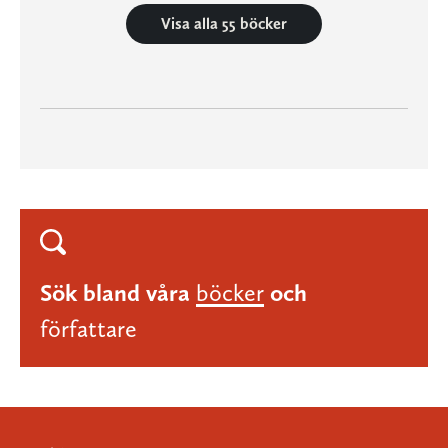
Visa alla 55 böcker
Sök bland våra
böcker
och
författare