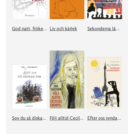
God natt, fröken Ann
Liv och kärlek
Sekonderna lämnar ringen
Sov du så diskar jag
Följ alltid Cecilias exempel
Efter oss syndafloden