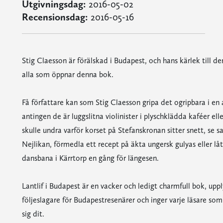
Utgivningsdag:
2016-05-02
Recensionsdag:
2016-05-16
Stig Claesson är förälskad i Budapest, och hans kärlek till d
alla som öppnar denna bok.
Få författare kan som Stig Claesson gripa det ogripbara i en
antingen de är luggslitna violinister i plyschklädda kaféer el
skulle undra varför korset på Stefanskronan sitter snett, s
Nejlikan, förmedla ett recept på äkta ungersk gulyas eller lå
dansbana i Kärrtorp en gång för längesen.
Lantlif i Budapest är en vacker och ledigt charmfull bok, upp
följeslagare för Budapestresenärer och inger varje läsare som
sig dit.