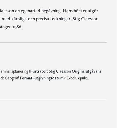
Claesson en egenartad begåvning. Hans böcker utgör
de med känsliga och precisa teckningar. Stig Claesson
gången 1986.
 samhällsplanering
Illustratör:
Stig Claesson
Originalutgåvans
d:
Geografi
Format (utgivningsdatum):
E-bok, epub2,