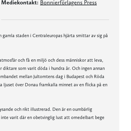
Mediekontakt:
Bonnierförlagens Press
en gamla staden i Centraleuropas hjärta smittar av sig på
 atmosfär och få en miljö och dess människor att leva,
ler diktare som varit döda i hundra år. Och ingen annan
e sambandet mellan Jultomtens dag i Budapest och Röda
ta ljuset över Donau framkalla minnet av en flicka på en
lysande och rikt illustrerad. Den är en oumbärlig
 inte varit där en obetvinglig lust att omedelbart bege