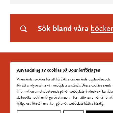
Sök bland våra
böcke
Användning av cookies på Bonnierförlagen
Vi använder cookies för att förbättra din användarupplevelse och
Albert Bonniers Förlag grundades 1837 och är Sveriges
för att analysera hur vår webbplats används. Dessa cookies samlar
största skönlitterära förlag.
information om ditt beteende på vår webbplats, inklusive vilka sido
du besöker och hur länge du stannar. Informationen används för at
hjälpa oss förstå hur vi kan göra vår webbplats bättre för dig.