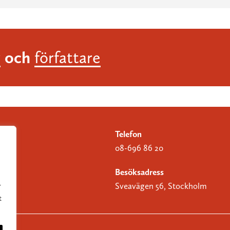
och
r
författare
Telefon
08-696 86 20
Besöksadress
Sveavägen 56, Stockholm
r
t