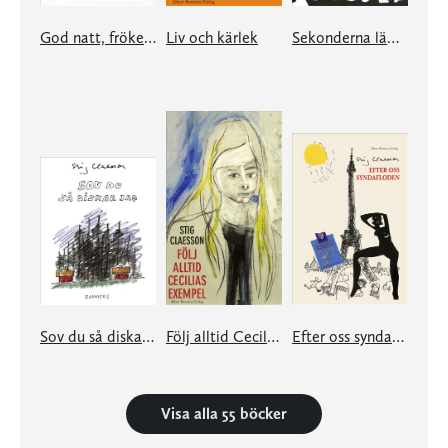
God natt, fröken Ann
Liv och kärlek
Sekonderna lämnar ringen
Sov du så diskar jag
Följ alltid Cecilias exempel
Efter oss syndafloden
Visa alla 55 böcker