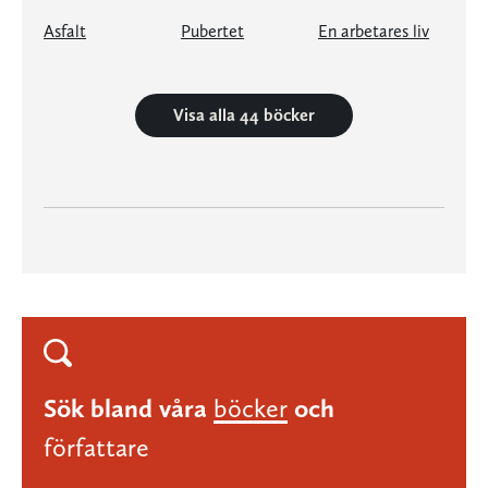
Asfalt
Pubertet
En arbetares liv
Visa alla 44 böcker
Sök bland våra
böcker
och
författare