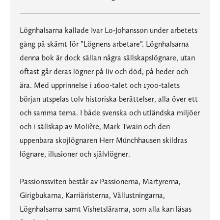
Lögnhalsarna kallade Ivar Lo-Johansson under arbetets
gång på skämt för ”Lögnens arbetare”. Lögnhalsarna
denna bok är dock sällan några sällskapslögnare, utan
oftast går deras lögner på liv och död, på heder och
ära. Med upprinnelse i 1600-talet och 1700-talets
början utspelas tolv historiska berättelser, alla över ett
och samma tema. I både svenska och utländska miljöer
och i sällskap av Molière, Mark Twain och den
uppenbara skojlögnaren Herr Münchhausen skildras
lögnare, illusioner och självlögner.
Passionssviten består av Passionerna, Martyrerna,
Girigbukarna, Karriäristerna, Vällustningarna,
Lögnhalsarna samt Vishetslärarna, som alla kan läsas