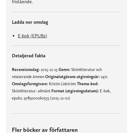
fristående.
Ladda ner omslag
E-bok (EPUB2)
Detaljerad fakta
Recensionsdag:
2015-12-15
Genre:
Skönlitteratur och
relaterande ämnen
Originalutgåvans utgivningsår:
1971
Omslagsformgivare:
Kristin Lidström
Thema-kod:
Skönlitteratur: allmänt
Format (utgivningsdatum):
E-bok,
epub2, 9789100160555 (2015-12-01)
Fler böcker av författaren