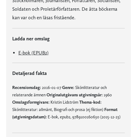
Stockholmaren, Journalisten, Författaren, Socialisten,
Soldaten och Proletärförfattaren. De åtta böckerna
kan var och en läsas fristående.
Ladda ner omslag
E-bok (EPUB2)
Detaljerad fakta
Recensionsdag:
2016-01-07
Genre:
Skönlitteratur och
relaterande ämnen
Originalutgåvans utgivningsår:
1960
Omslagsformgivare:
Kristin Lidström
Thema-kod:
Skönlitteratur: allmänt, Biografi och prosa (ej fiktion)
Format
(utgivningsdatum):
E-bok, epub2, 9789100160630 (2015-12-23)