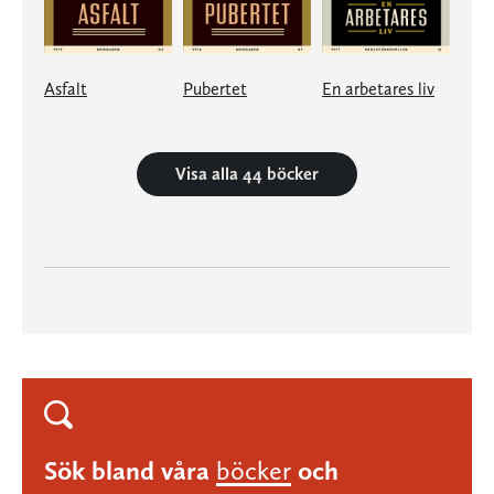
Asfalt
Pubertet
En arbetares liv
Visa alla 44 böcker
Sök bland våra
böcker
och