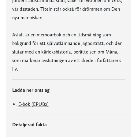
jordens äldsta kända stad, växer till visionen om Urbs,
världsstaden. Titeln står också för drömmen om Den
nya människan.
Asfalt är en memoarbok och en tidsmålning som
bakgrund för ett självutlämnande jagporträtt, och den
slutar med en kärlekshistoria, berättelsen om Måna,
som markerar avslutningen av ett skede i författarens
liv.
Ladda ner omslag
E-bok (EPUB2)
Detaljerad fakta