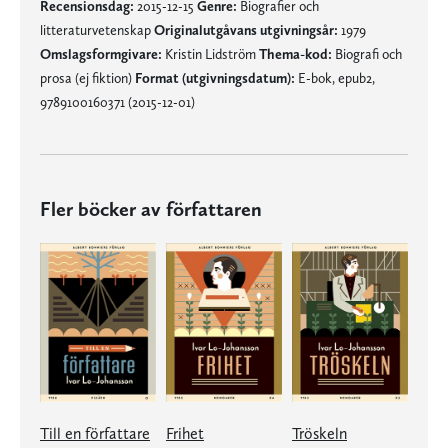
Recensionsdag:
2015-12-15
Genre:
Biografier och
litteraturvetenskap
Originalutgåvans utgivningsår:
1979
Omslagsformgivare:
Kristin Lidström
Thema-kod:
Biografi och
prosa (ej fiktion)
Format (utgivningsdatum):
E-bok, epub2,
9789100160371 (2015-12-01)
Fler böcker av författaren
Till en författare
Frihet
Tröskeln