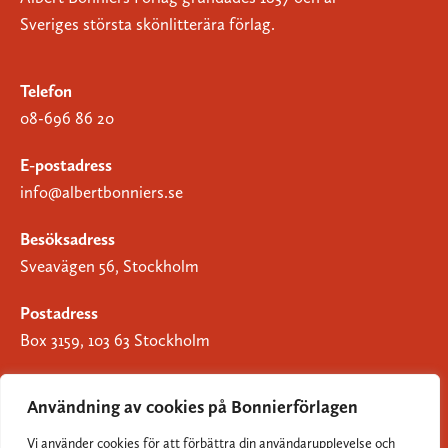
Sveriges största skönlitterära förlag.
Telefon
08-696 86 20
E-postadress
info@albertbonniers.se
Besöksadress
Sveavägen 56, Stockholm
Postadress
Box 3159, 103 63 Stockholm
Användning av cookies på Bonnierförlagen
Vi använder cookies för att förbättra din användarupplevelse och