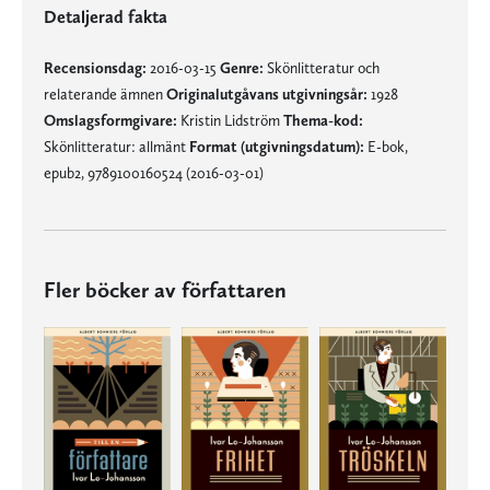
Detaljerad fakta
Recensionsdag:
2016-03-15
Genre:
Skönlitteratur och
relaterande ämnen
Originalutgåvans utgivningsår:
1928
Omslagsformgivare:
Kristin Lidström
Thema-kod:
Skönlitteratur: allmänt
Format (utgivningsdatum):
E-bok,
epub2, 9789100160524 (2016-03-01)
Fler böcker av författaren