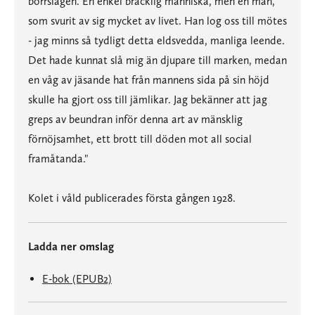
borrslagen. En enkel bräcklig människa, men en man,
som svurit av sig mycket av livet. Han log oss till mötes
- jag minns så tydligt detta eldsvedda, manliga leende.
Det hade kunnat slå mig än djupare till marken, medan
en våg av jäsande hat från mannens sida på sin höjd
skulle ha gjort oss till jämlikar. Jag bekänner att jag
greps av beundran inför denna art av mänsklig
förnöjsamhet, ett brott till döden mot all social
framåtanda."
Kolet i våld publicerades första gången 1928.
Ladda ner omslag
E-bok (EPUB2)