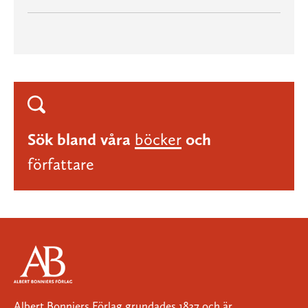
Sök bland våra
böcker
och
författare
Albert Bonniers Förlag grundades 1837 och är