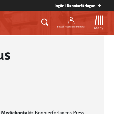
Ingår i Bonnierförlagen
Beställ recensionsexemplar
Meny
us
Mediekontakt:
Bonnierförlagens Press