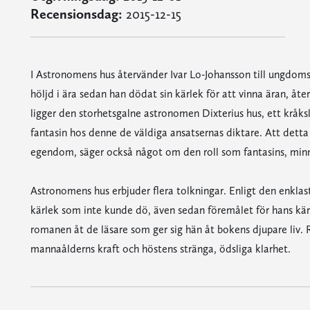
Recensionsdag:
2015-12-15
I Astronomens hus återvänder Ivar Lo-Johansson till ungdom
höljd i ära sedan han dödat sin kärlek för att vinna äran, åt
ligger den storhetsgalne astronomen Dixterius hus, ett kråk
fantasin hos denne de väldiga ansatsernas diktare. Att detta hus
egendom, säger också något om den roll som fantasins, min
Astronomens hus erbjuder flera tolkningar. Enligt den enkla
kärlek som inte kunde dö, även sedan föremålet för hans kär
romanen åt de läsare som ger sig hän åt bokens djupare liv
mannaålderns kraft och höstens stränga, ödsliga klarhet.