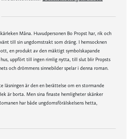
skärleken Måna. Huvudpersonen Bo Propst har, rik och
ervänt till sin ungdomstrakt som dräng. I hemsocknen
slott, en produkt av den mäktigt symbolskapande
, uppfört till ingen rimlig nytta, till slut blir Propsts
nets och drömmens sinnebilder spelar i denna roman.
ste läsningen är den en berättelse om en stormande
lek är borta. Men sina finaste hemligheter skänker
. Romanen har både ungdomsförälskelsens hetta,