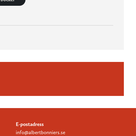
E-postadress
info@albertbonniers.se