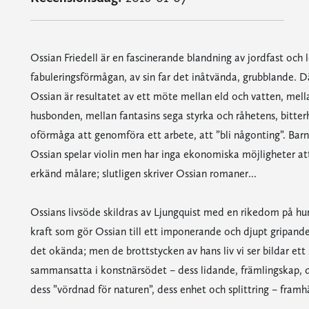
Ossian Friedell är en fascinerande blandning av jordfast och 
fabuleringsförmågan, av sin far det inåtvända, grubblande. Dä
Ossian är resultatet av ett möte mellan eld och vatten, mel
husbonden, mellan fantasins sega styrka och råhetens, bitte
oförmåga att genomföra ett arbete, att ”bli någonting”. Bar
Ossian spelar violin men har inga ekonomiska möjligheter att
erkänd målare; slutligen skriver Ossian romaner...
Ossians livsöde skildras av Ljungquist med en rikedom på hum
kraft som gör Ossian till ett imponerande och djupt gripande
det okända; men de brottstycken av hans liv vi ser bildar ett 
sammansatta i konstnärsödet – dess lidande, främlingskap, 
dess ”vördnad för naturen”, dess enhet och splittring – fram