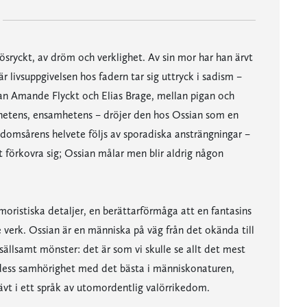
lösryckt, av dröm och verklighet. Av sin mor har han ärvt
r livsuppgivelsen hos fadern tar sig uttryck i sadism –
lan Amande Flyckt och Elias Brage, mellan pigan och
rhetens, ensamhetens – dröjer den hos Ossian som en
ndomsårens helvete följs av sporadiska ansträngningar –
 förkovra sig; Ossian målar men blir aldrig någon
oristiska detaljer, en berättarförmåga att en fantasins
 verk. Ossian är en människa på väg från det okända till
sällsamt mönster: det är som vi skulle se allt det mest
dess samhörighet med det bästa i människonaturen,
hävt i ett språk av utomordentlig valörrikedom.