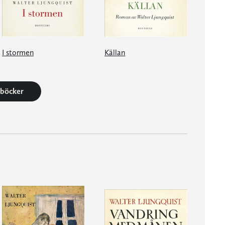
I stormen
Källan
1 böcker