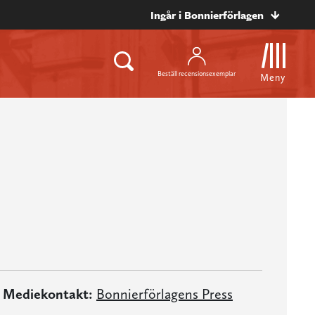
Ingår i Bonnierförlagen
Beställ recensionsexemplar
Meny
Mediekontakt:
Bonnierförlagens Press