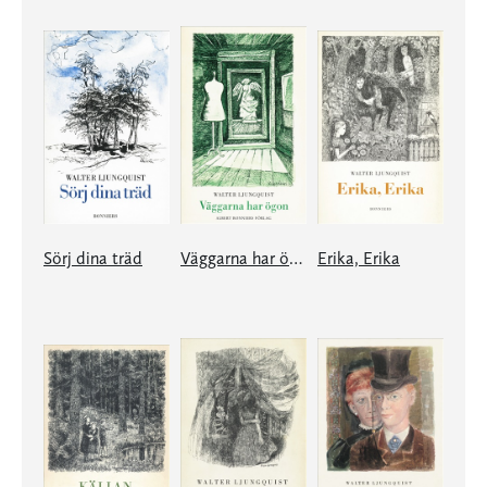
Sörj dina träd
Väggarna har ögon
Erika, Erika