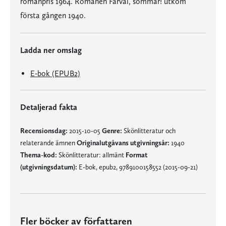
romanpris 1964. Romanen Farväl, sommar! utkom
första gången 1940.
Ladda ner omslag
E-bok (EPUB2)
Detaljerad fakta
Recensionsdag:
2015-10-05
Genre:
Skönlitteratur och
relaterande ämnen
Originalutgåvans utgivningsår:
1940
Thema-kod:
Skönlitteratur: allmänt
Format
(utgivningsdatum):
E-bok, epub2, 9789100158552 (2015-09-21)
Fler böcker av författaren