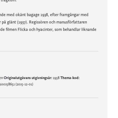
nde med okänt bagage 1938, efter framgångar med
 på glänt (1937). Regissören och manusförfattaren
de filmen Flicka och hyacinter, som behandlar liknande
nen
Originalutgåvans utgivningsår:
1938
Thema-kod:
100158651 (2015-12-01)