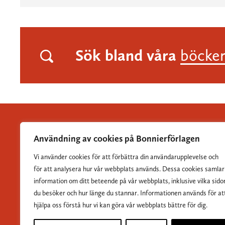
Sök bland våra
böcke
Användning av cookies på Bonnierförlagen
Vi använder cookies för att förbättra din användarupplevelse och
Albert Bonniers Förlag grundades 1837 och är Sveriges
för att analysera hur vår webbplats används. Dessa cookies samlar
största skönlitterära förlag.
information om ditt beteende på vår webbplats, inklusive vilka sido
du besöker och hur länge du stannar. Informationen används för at
hjälpa oss förstå hur vi kan göra vår webbplats bättre för dig.