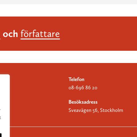
och
r
författare
Telefon
08-696 86 20
Besöksadress
Sveavägen 56, Stockholm
r
t