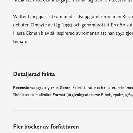
Walter Ljungquist utkom med självuppgörelseromanen Resa
debuten Ombyte av tåg (1933) och genombrottet En dörr står
Hasse Ekman blev så inspirerad av romanen att han 1950 gjor
teman.
Detaljerad fakta
Recensionsdag:
2015-12-15
Genre:
Skönlitteratur och relaterande äm
Skönlitteratur: allmänt
Format (utgivningsdatum):
E-bok, epub2, 9789
Fler böcker av författaren