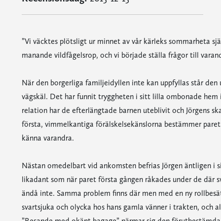
”Vi väcktes plötsligt ur minnet av vår kärleks sommarheta sj
manande vildfågelsrop, och vi började ställa frågor till varan
När den borgerliga familjeidyllen inte kan uppfyllas står den
vägskäl. Det har funnit tryggheten i sitt lilla ombonade hem
relation har de efterlängtade barnen uteblivit och Jörgens skapa
första, vimmelkantiga förälskelsekänslorna bestämmer paret si
känna varandra.
Nästan omedelbart vid ankomsten befrias Jörgen äntligen i sit
likadant som när paret första gången råkades under de där s
ändå inte. Samma problem finns där men med en ny rollbesät
svartsjuka och olycka hos hans gamla vänner i trakten, och al
”Resande med okänt bagage” närmar sig den förutbestämda 