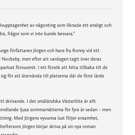
älvupptagenhet av någonting som liknade ett ensligt och
dra, frågor som vi inte kunde besvara.”
 unge författaren Jörgen och hans fru Ronny vid ett
 i Nockeby, men efter att vardagen tagit över deras
rlust försvunnit. I ett försök att hitta tillbaka till de
g för att återvända till platserna där de först lärde
t skrivande. I det småländska Västerlöte är allt
vindlande ljusa sommarnätterna för fyra år sedan – men
tning. Med Jörgens nyvunna lust följer ensamhet,
lteftersom Jörgen börjar skriva på sin nya roman
tragedin.