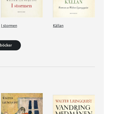
I stormen
Källan
1 böcker