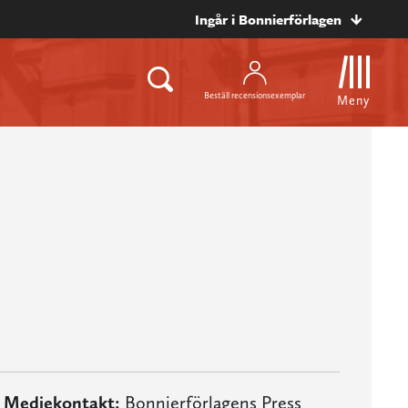
Ingår i Bonnierförlagen
Beställ recensionsexemplar
Meny
Mediekontakt:
Bonnierförlagens Press