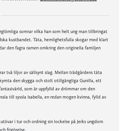
rglömliga somrar vilka han som helt ung man tillbringat
dska kustbandet. Täta, hemlighetsfulla skogar med klart
dar den fagra ramen omkring den originella familjen
rar två liljor av sällsynt slag. Mellan trädgårdens täta
kymta den skygga och stolt otillgängliga Gunilla, ett
 fantasivärld, som är uppfylld av drömmar om den
sla till syssla Isabella, en redan mogen kvinna, fylld av
 utövar i tur och ordning sin lockelse på Jerks ungdom
ch frigörelse.