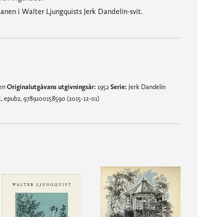
anen i Walter Ljungquists Jerk Dandelin-svit.
nen
Originalutgåvans utgivningsår:
1952
Serie:
Jerk Dandelin
, epub2, 9789100158590 (2015-12-01)