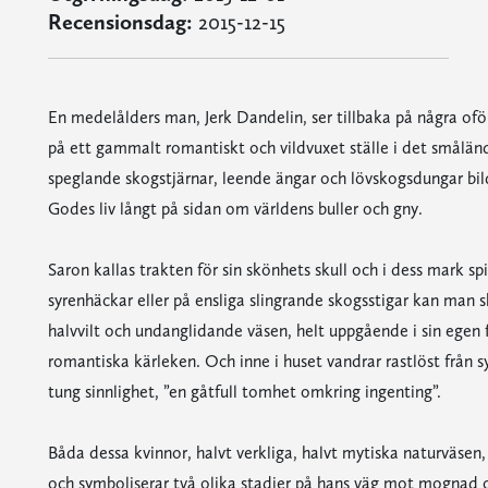
Recensionsdag:
2015-12-15
En medelålders man, Jerk Dandelin, ser tillbaka på några ofö
på ett gammalt romantiskt och vildvuxet ställe i det smålän
speglande skogstjärnar, leende ängar och lövskogsdungar bil
Godes liv långt på sidan om världens buller och gny.
Saron kallas trakten för sin skönhets skull och i dess mark spi
syrenhäckar eller på ensliga slingrande skogsstigar kan man s
halvvilt och undanglidande väsen, helt uppgående i sin egen
romantiska kärleken. Och inne i huset vandrar rastlöst från sys
tung sinnlighet, ”en gåtfull tomhet omkring ingenting”.
Båda dessa kvinnor, halvt verkliga, halvt mytiska naturväsen,
och symboliserar två olika stadier på hans väg mot mognad o