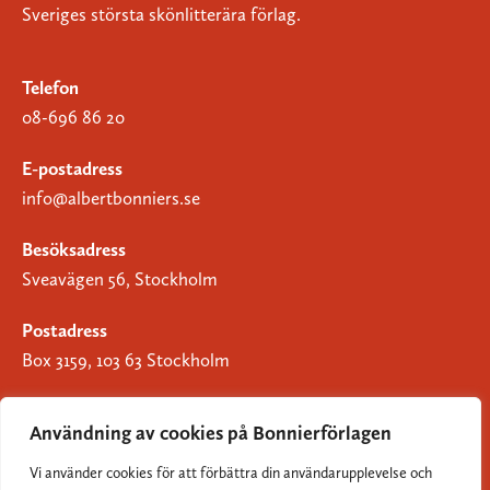
Sveriges största skönlitterära förlag.
Telefon
08-696 86 20
E-postadress
info@albertbonniers.se
Besöksadress
Sveavägen 56, Stockholm
Postadress
Box 3159, 103 63 Stockholm
Användning av cookies på Bonnierförlagen
Vi använder cookies för att förbättra din användarupplevelse och
Om Bonnierförlagen