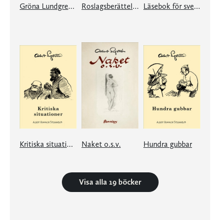
Gröna Lundgren och andra berättelser
Roslagsberättelser
Läsebok för svenska folket
Kritiska situationer
Naket o.s.v.
Hundra gubbar
Visa alla 19 böcker