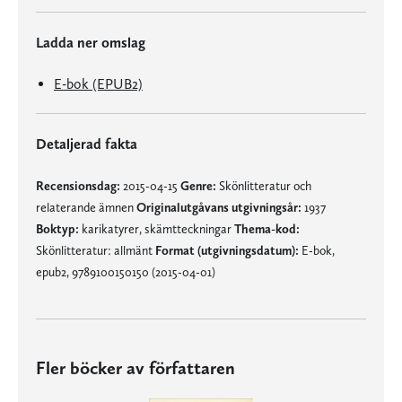
Ladda ner omslag
E-bok (EPUB2)
Detaljerad fakta
Recensionsdag:
2015-04-15
Genre:
Skönlitteratur och
relaterande ämnen
Originalutgåvans utgivningsår:
1937
Boktyp:
karikatyrer, skämtteckningar
Thema-kod:
Skönlitteratur: allmänt
Format (utgivningsdatum):
E-bok,
epub2, 9789100150150 (2015-04-01)
Fler böcker av författaren