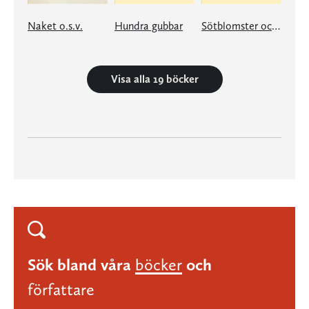
Naket o.s.v.
Hundra gubbar
Sötblomster och brännässlor
Visa alla 19 böcker
Sök bland våra
böcker
och
författare