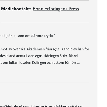
Mediekontakt:
Bonnierförlagens Press
r dä gör ja, som om dä vore tryckt.”
damot av Svenska Akademien från 1922. Känd blev han för
des bland annat i den egna tidningen Strix. Bland
t om luffarfilosofen Kolingen och utkom för första
nen
Originalutgåvans utgivningsår:
1922
Boktyp:
karikatyrer,