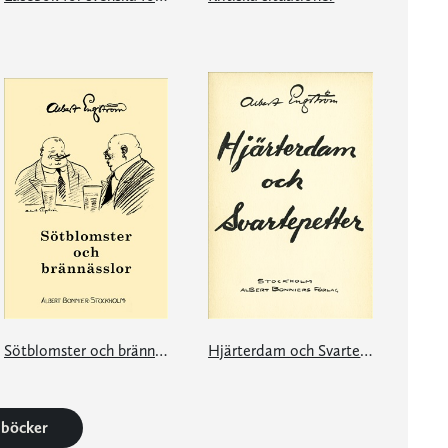
Sötblomster och brännässlor
Hjärterdam och Svartepetter
9 böcker