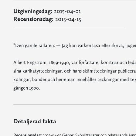
Utgivningsdag:
2015-04-01
Recensionsdag:
2015-04-15
”Den gamle rallaren: — Jag kan varken läsa eller skriva, ljuge
Albert Engström, 1869-1940, var författare, konstnär och le
sina karikatyrteckningar, och hans skämtteckningar publicera
kolingar, bönder och herremän innehåller teckningar med tex
gången 1900.
Detaljerad fakta
Recensionsdag:
2015-04-15
Genre:
Skönlitteratur och relaterande äm