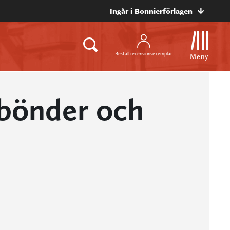
Ingår i Bonnierförlagen
Beställ recensionsexemplar
Meny
 bönder och