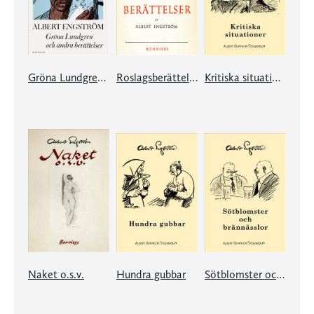
Gröna Lundgren och andra berättelser
Roslagsberättelser
Kritiska situationer
Naket o.s.v.
Hundra gubbar
Sötblomster och brännässlor