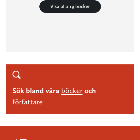
Visa alla 19 böcker
Sök bland våra
böcker
och
författare