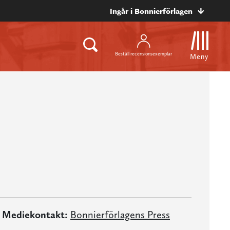
Ingår i Bonnierförlagen
Beställ recensionsexemplar
Meny
Mediekontakt:
Bonnierförlagens Press