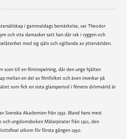
eatersällskap i gammaldags bemärkelse, var Theodor
stym och vita damasker satt han där rak i ryggen och
elåtenhet med sig själv och ogillande av yttervärlden.
 scen till en filminspelning, där den unge hjälten
p mellan en del av filmfolket och även inverkar på
sätet som fick en sista glansperiod i filmens drömvärld är
t av Svenska Akademien från 1932. Bland hans mest
0 och ungdomsboken Mälarpirater från 1911, den
 Slottsfinal utkom för första gången 1950.