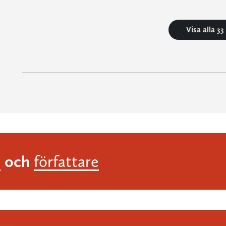
Visa alla 3
och
r
författare