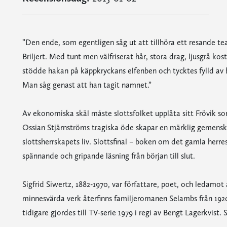
”Den ende, som egentligen såg ut att tillhöra ett resande t
Briljert. Med tunt men välfriserat hår, stora drag, ljusgrå ko
stödde hakan på käppkryckans elfenben och tycktes fylld av b
Man såg genast att han tagit namnet.”
Av ekonomiska skäl måste slottsfolket upplåta sitt Frövik som
Ossian Stjärnströms tragiska öde skapar en märklig gemenska
slottsherrskapets liv. Slottsfinal – boken om det gamla herre
spännande och gripande läsning från början till slut.
Sigfrid Siwertz, 1882-1970, var författare, poet, och ledamo
minnesvärda verk återfinns familjeromanen Selambs från 192
tidigare gjordes till TV-serie 1979 i regi av Bengt Lagerkvist.