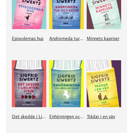
Episodernas hus
Andromeda tur och retur
Minnets kapriser
Det skedde i Liechtenstein
Enhörningen och andra noveller
Trådar i en väv