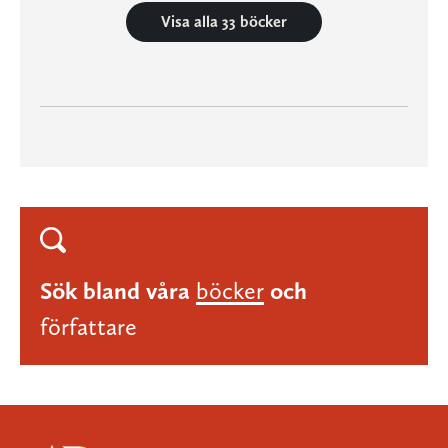
Visa alla 33 böcker
Sök bland våra
böcker
och
författare