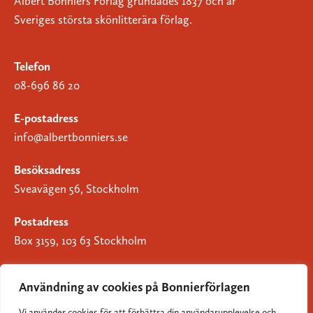
Albert Bonniers Förlag grundades 1837 och är
Sveriges största skönlitterära förlag.
Telefon
08-696 86 20
E-postadress
info@albertbonniers.se
Besöksadress
Sveavägen 56, Stockholm
Postadress
Box 3159, 103 63 Stockholm
Användning av cookies på Bonnierförlagen
Vi använder cookies för att förbättra din användarupplevelse och