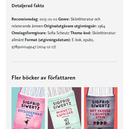
Detaljerad fakta
Recensionsdag:
2015-01-02
Genre:
Skönlitteratur och
relaterande ämnen
Originalutgåvans utgivningsår:
1964
Omslagsformgivare:
Sofia Scheutz
Thema-kod:
Skönlitteratur:
allmänt
Format (utgivningsdatum):
E-bok, epub2,
9789100149147 (2014-12-17)
Fler böcker av författaren