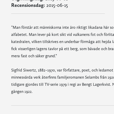
Recensionsdag:
2015-06-15
”Man förstår att människorna inte äro riktigt likadana här s
alfabetet. Man lever på kort sikt vid vulkanens fot och förlitar
katedralen, vilken tillskrives en underbar förmåga att hejd
fick visserligen lagens tavlor på ett berg, som bävade och br
mera fast och säker grund.”
Sigfrid Siwertz, 1882–1970, var författare, poet, och ledam
minnesvärda verk återfinns familjeromanen Selambs från 192
tidigare gjordes till TV-serie 1979 i regi av Bengt Lagerkvist
gången 1922.