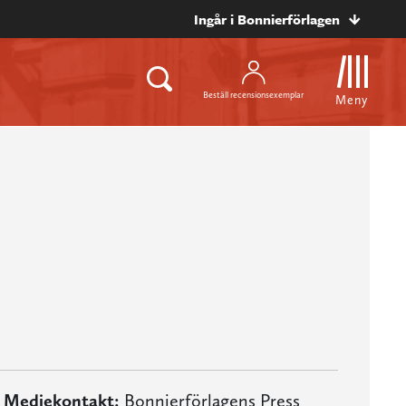
Ingår i Bonnierförlagen
Beställ recensionsexemplar
Meny
Mediekontakt:
Bonnierförlagens Press