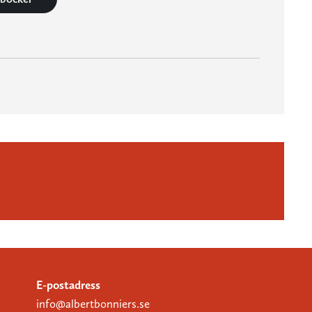
E-postadress
info@albertbonniers.se