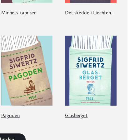
Minnets kapriser
Det skedde i Liechtenstein
Pagoden
Glasberget
3 böcker