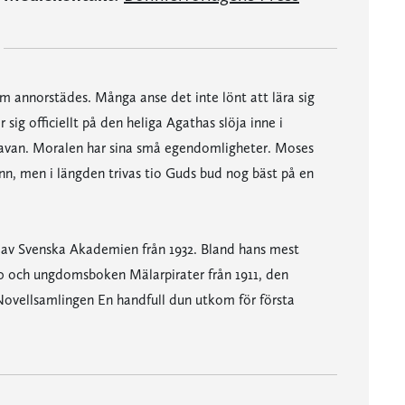
om annorstädes. Många anse det inte lönt att lära sig
 sig officiellt på den heliga Agathas slöja inne i
a lavan. Moralen har sina små egendomligheter. Moses
ann, men i längden trivas tio Guds bud nog bäst på en
ot av Svenska Akademien från 1932. Bland hans mest
0 och ungdomsboken Mälarpirater från 1911, den
. Novellsamlingen En handfull dun utkom för första