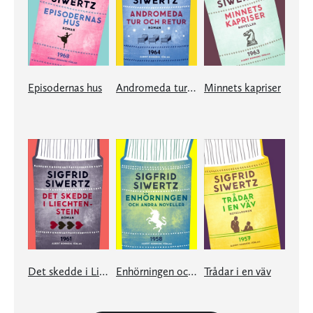
Episodernas hus
Andromeda tur och retur
Minnets kapriser
Det skedde i Liechtenstein
Enhörningen och andra noveller
Trådar i en väv