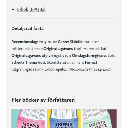
E-bok (EPUB2)
Detaljerad fakta
Recensionsdag:
2015-01-02
Genre:
Skönlitteratur och
relaterande ämnen
Originalutgåvans titel:
Hamn och haf
Originalutgåvans utgivningsår:
1911
Omslagsformgivare:
Sofia
Scheutz
Thema-kod:
Skönlitteratur: allmänt
Format
(utgivningsdatum):
E-bok, epub2, 9789100149277 (2014-12-17)
Fler böcker av författaren