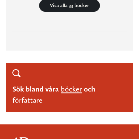
Visa alla 33 böcker
Sök bland våra
böcker
och
författare