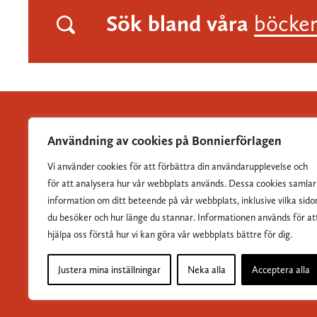
Sök bland våra
böcke
Användning av cookies på Bonnierförlagen
Vi använder cookies för att förbättra din användarupplevelse och
Albert Bonniers Förlag grundades 1837 och är Sveriges
för att analysera hur vår webbplats används. Dessa cookies samlar
största skönlitterära förlag.
information om ditt beteende på vår webbplats, inklusive vilka sido
du besöker och hur länge du stannar. Informationen används för at
hjälpa oss förstå hur vi kan göra vår webbplats bättre för dig.
Justera mina inställningar
Neka alla
Acceptera alla