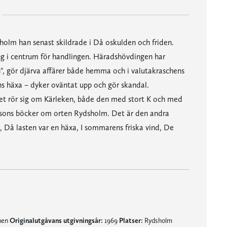
holm han senast skildrade i Då oskulden och friden.
g i centrum för handlingen. Häradshövdingen har
, gör djärva affärer både hemma och i valutakraschens
ens häxa – dyker oväntat upp och gör skandal.
et rör sig om Kärleken, både den med stort K och med
ansons böcker om orten Rydsholm. Det är den andra
, Då lasten var en häxa, I sommarens friska vind, De
mnen
Originalutgåvans utgivningsår:
1969
Platser:
Rydsholm