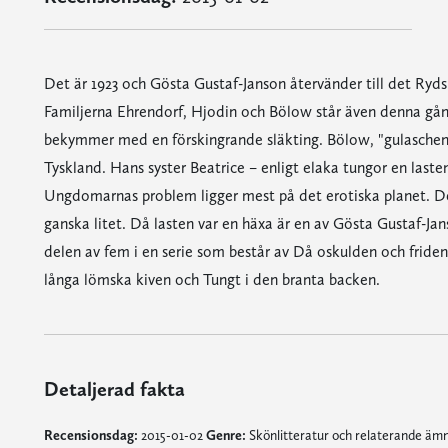
Det är 1923 och Gösta Gustaf-Janson återvänder till det Ryds
Familjerna Ehrendorf, Hjodin och Bölow står även denna gån
bekymmer med en förskingrande släkting. Bölow, "gulaschen"
Tyskland. Hans syster Beatrice – enligt elaka tungor en last
Ungdomarnas problem ligger mest på det erotiska planet. D
ganska litet. Då lasten var en häxa är en av Gösta Gustaf-J
delen av fem i en serie som består av Då oskulden och friden
långa lömska kiven och Tungt i den branta backen.
Detaljerad fakta
Recensionsdag:
2015-01-02
Genre:
Skönlitteratur och relaterande ä