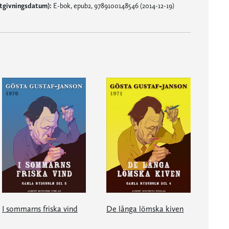
tgivningsdatum):
E-bok, epub2, 9789100148546 (2014-12-19)
I sommarns friska vind
De långa lömska kiven