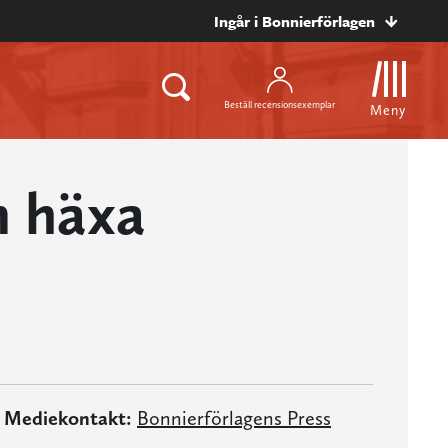
Ingår i Bonnierförlagen
Beställ recensionsexemplar
Meny
n häxa
Mediekontakt:
Bonnierförlagens Press